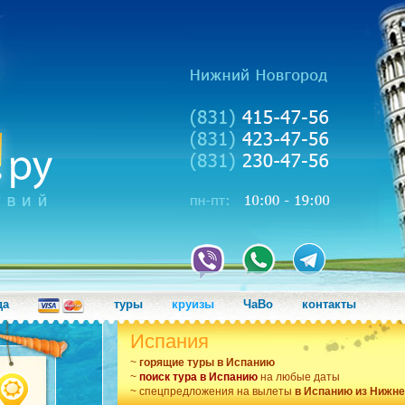
да
туры
круизы
ЧаВо
контакты
Испания
~
горящие туры в Испанию
~
поиск тура в Испанию
на любые даты
~ спецпредложения на вылеты
в Испанию из Нижне