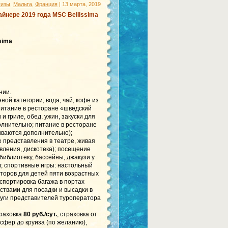
уизы
,
Мальта
,
Франция
| 13 марта, 2019
айнере 2019 года MSC Bellissima
sima
нии.
ой категории; вода, чай, кофе из
питание в ресторане «шведский
 и гриле, обед, ужин, закуски для
олнительно; питание в ресторане
ачиваются дополнительно);
 представления в театре, живая
вления, дискотека); посещение
иблиотеку, бассейны, джакузи у
л; спортивные игры: настольный
торов для детей пяти возрастных
нспортировка багажа в портах
ствами для посадки и высадки в
слуги представителей туроператора
траховка
80 руб./сут.
, страховка от
сфер до круиза (по желанию),