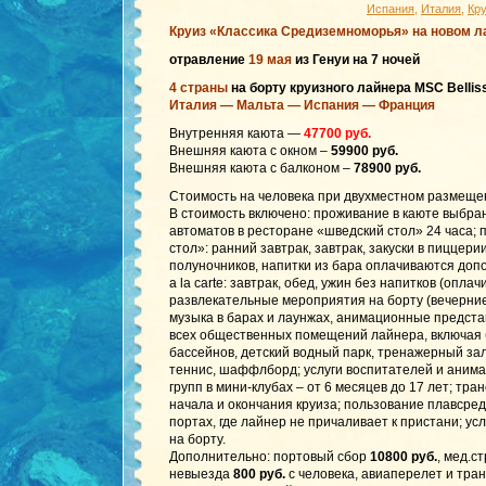
Испания
,
Италия
,
Кр
Круиз «Классика Средиземноморья»
на новом л
отравление
19 мая
из Генуи на 7 ночей
4 страны
на борту круизного лайнера MSC Bellis
Италия — Мальта — Испания — Франция
Внутренняя каюта —
47700 руб.
Внешняя каюта с окном –
59900 руб.
Внешняя каюта с балконом –
78900 руб.
Стоимость на человека при двухместном размеще
В стоимость включено: проживание в каюте выбранн
автоматов в ресторане «шведский стол» 24 часа; 
стол»: ранний завтрак, завтрак, закуски в пиццерии
полуночников, напитки из бара оплачиваются доп
a la carte: завтрак, обед, ужин без напитков (опл
развлекательные мероприятия на борту (вечерние
музыка в барах и лаунжах, анимационные предста
всех общественных помещений лайнера, включая б
бассейнов, детский водный парк, тренажерный за
теннис, шаффлборд; услуги воспитателей и анима
групп в мини-клубах – от 6 месяцев до 17 лет; тра
начала и окончания круиза; пользование плавсред
портах, где лайнер не причаливает к пристани; у
на борту.
Дополнительно: портовый сбор
10800 руб.
, мед.с
невыезда
800 руб.
с человека, авиаперелет и тран