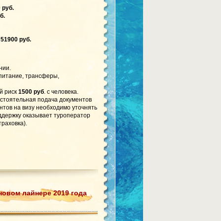
 руб.
б.
51900 руб.
нии.
 питание, трансферы,
й риск
1500 руб
. с человека.
стоятельная подача документов
ентов на визу необходимо уточнять
ддержку оказывает туроператор
раховка).
новом лайнере 2019 года