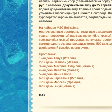
напитки, сервисный сбор (оплачивается на борту п
руб.
с человека.
Документы на визу до 25 апреля
подача документов на визу. Крайние сроки подачи
уточнять в визовом центре Нижнего Новгорода. В
туроператор (бронь авиабилетов, подтверждение 
человека.
На лайнере MSC Bellissima:
многочисленные рестораны, отличные развлекат
театр, превосходный парк развлечений, открытый
трех палубах крытый променад, потолок которого с
светодиодного экрана площадью около 500 кв.м д
изображений в любое время суток.
Программа:
1-ый день Генуя (Италия)
2-ой день Неаполь (Италия)
3-ый день Мессина. Сицилия (Италия)
4-ый день Валетта (Мальта)
5-ый день День в море
6-ой день Барселона (Испания)
7-ой день Марсель (Франция)
8-ой день Генуя (Италия)
ПАК