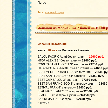
Пегас
Теги:
пляжный отдых
Испания из Москвы на 7 ночей — 19600 р
Испания. Каталония.
вылет
18 мая
из Москвы на 7 ночей
SALOU PACIFIC Apart без питания —
19600 руб.
HTOP ALEXIS 3* без питания —
22600 руб.
COPACABANA LLORET 3* завтрак —
23750 руб.
HTOP MOLINOS PARK 3* без питания —
24600 руб
BEST MEDITERRANEO 3* без питания —
25600 ру
BEST SAN FRANCISCO 4* завтрак —
27350 руб.
BEST CAP SALOU 3* завтрак —
27350 руб.
BEST SAN FRANCISCO 4* завтрак + ужин —
28450 
ESTIVAL PARK 4* завтрак —
29400 руб.
BLAUMAR BLANES 4* завтрак —
32500 руб.
BLAUCEL 4* завтрак + ужин —
34450 руб.
SANTA MARTA 5* завтрак —
52400 руб.
и другие