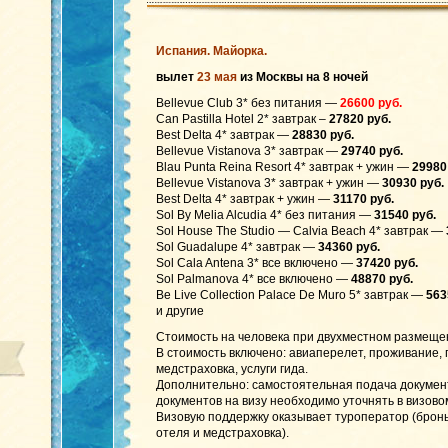
Испания. Майорка.
вылет
23 мая
из Москвы на 8 ночей
Bellevue Club 3* без питания —
26600 руб.
Can Pastilla Hotel 2* завтрак –
27820 руб.
Best Delta 4* завтрак —
28830 руб.
Bellevue Vistanova 3* завтрак —
29740 руб.
Blau Punta Reina Resort 4* завтрак + ужин —
29980
Bellevue Vistanova 3* завтрак + ужин —
30930 руб.
Best Delta 4* завтрак + ужин —
31170 руб.
Sol By Melia Alcudia 4* без питания —
31540 руб.
Sol House The Studio — Calvia Beach 4* завтрак —
Sol Guadalupe 4* завтрак —
34360 руб.
Sol Cala Antena 3* все включено —
37420 руб.
Sol Palmanova 4* все включено —
48870 руб.
Be Live Collection Palace De Muro 5* завтрак —
563
и другие
Стоимость на человека при двухместном размеще
В стоимость включено: авиаперелет, проживание,
медстраховка, услуги гида.
Дополнительно: самостоятельная подача документ
документов на визу необходимо уточнять в визов
Визовую поддержку оказывает туроператор (брон
отеля и медстраховка).