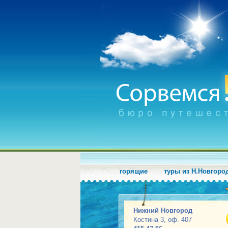
горящие
туры из Н.Новгоро
Нижний Новгород
Костина 3, оф. 407