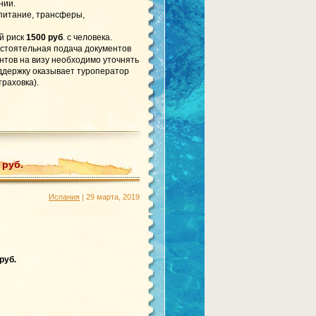
нии.
 питание, трансферы,
й риск
1500 руб
. с человека.
стоятельная подача документов
ентов на визу необходимо уточнять
ддержку оказывает туроператор
раховка).
 руб.
Испания
| 29 марта, 2019
руб.