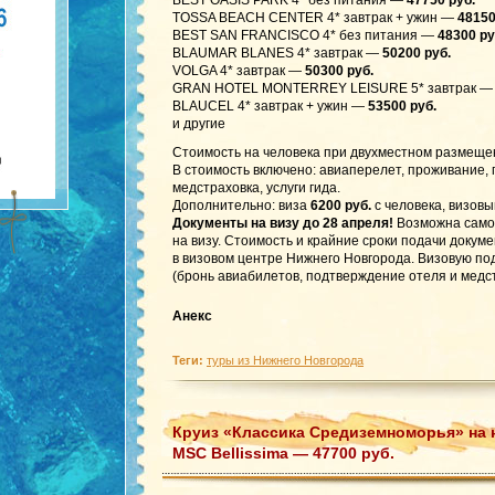
BEST OASIS PARK 4* без питания —
47750 руб.
TOSSA BEACH CENTER 4* завтрак + ужин —
48150
BEST SAN FRANCISCO 4* без питания —
48300 ру
BLAUMAR BLANES 4* завтрак —
50200 руб.
VOLGA 4* завтрак —
50300 руб.
GRAN HOTEL MONTERREY LEISURE 5* завтрак —
BLAUCEL 4* завтрак + ужин —
53500 руб.
и другие
Стоимость на человека при двухместном размеще
В стоимость включено: авиаперелет, проживание,
медстраховка, услуги гида.
Дополнительно: виза
6200 руб.
с человека, визовы
Документы на визу до 28 апреля!
Возможна само
на визу. Стоимость и крайние сроки подачи докум
в визовом центре Нижнего Новгорода. Визовую по
(бронь авиабилетов, подтверждение отеля и медст
Анекс
Теги:
туры из Нижнего Новгорода
Круиз «Классика Средиземноморья» на 
MSC Bellissima — 47700 руб.