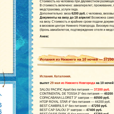
Стоимость на человека при двухместном размеще
В стоимость включено: авиаперелет, проживание,
медстраховка, услуги гида.
Дополнительно: виза
6200 руб.
с человека, визовы
Документы на визу до 18 апреля!
Возможна само
на визу. Стоимость и крайние сроки подачи докум
в визовом центре Нижнего Новгорода. Визовую по
(бронь авиабилетов, подтверждение отеля и медст
Анекс
Испания из Нижнего на 10 ночей — 37200
Испания. Каталония.
вылет
29 мая
из Нижнего Новгорода
на 10 ночей
SALOU PACIFIC Apart без питания —
37200 руб.
CONTINENTAL DE TOSSA 3* без питания —
40200 
COPACABANA LLORET 3* завтрак —
40500 руб.
HTOP ROYAL STAR 4* без питания — 44200 руб.
BEST CAMBRILS 4* без питания —
47250 руб.
BEST CAP SALOU 3* завтрак —
47400 руб.