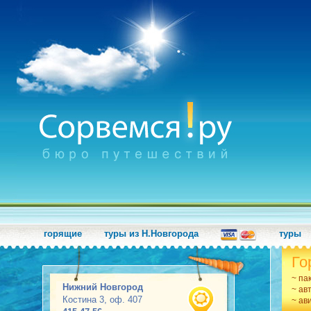
горящие
туры из Н.Новгорода
туры
Го
~ па
Нижний Новгород
~ ав
Костина 3, оф. 407
~ ав