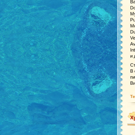
Ba
Do
My
Pu
Mo
Du
Ve
Av
In
и 
Ст
В 
пи
Ви
Те
Х