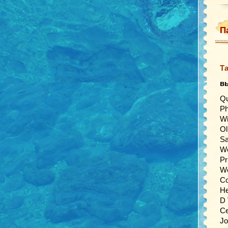
П
Та
в
Qu
Ph
Wi
Ol
Sa
We
Pr
Wo
Co
He
D 
Ce
Jo