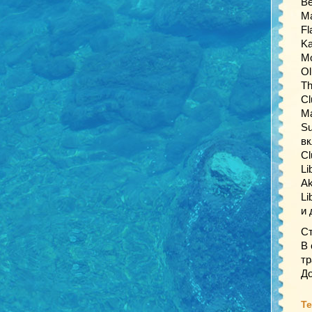
Be
Ma
Fl
Ka
Mo
Ol
Th
Cl
Ma
Su
в
Cl
Li
Ak
Li
и 
Ст
В 
тр
Д
Те