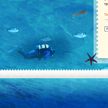
тр
Те
P