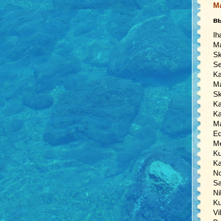
М
в
Ih
Ma
Sk
Se
Ka
Ma
Sk
Ka
Ka
Ma
Eq
Me
Ku
Ka
No
Sa
Ni
Ku
Vi