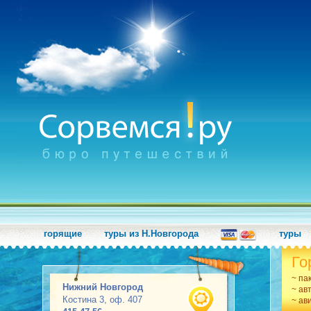
горящие
туры из Н.Новгорода
туры
Го
~ па
Нижний Новгород
~ ав
Костина 3, оф. 407
~ ав