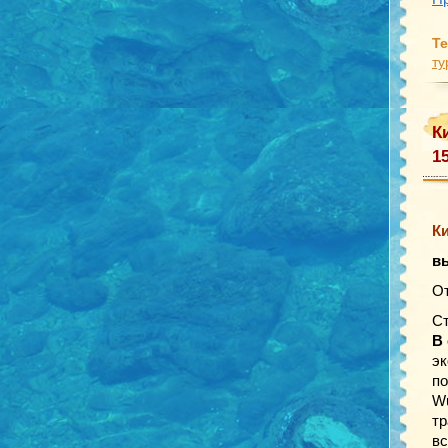
Те
ту
К
1
Ки
в
От
Ст
В
эк
по
Wu
тр
вс