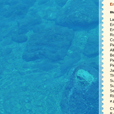
Ег
в
La
Em
Em
Ro
Co
Pi
Al
Be
Pi
Pi
Ja
Th
Su
Su
Se
Ri
и 
Ст
В 