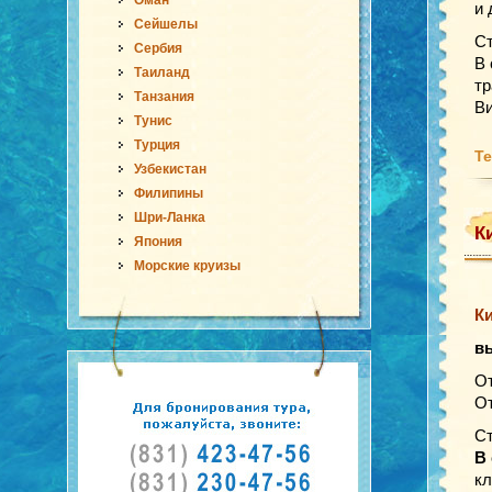
Оман
и 
Сейшелы
Ст
Сербия
В 
Таиланд
тр
Танзания
Ви
Тунис
Турция
Те
Узбекистан
Филипины
Шри-Ланка
К
Япония
Морские круизы
Ки
в
От
От
Ст
В
кл