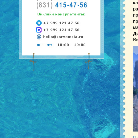
кл
ра
пр
пр
ма
Д
Ви
Пр