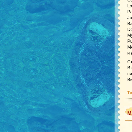
Lo
Pa
Jo
Ba
Do
My
Pu
Mo
и 
Ст
В 
пи
Ви
Те
М