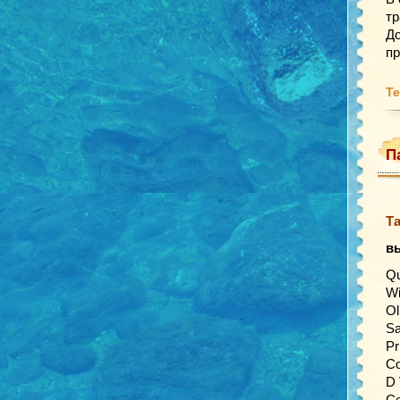
т
До
п
Те
П
Та
в
Qu
Wi
Ol
Sa
Pr
Co
D 
Ce