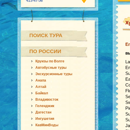
415-47-56
Х
ПОИСК ТУРА
Ег
ПО РОССИИ
в
Круизы по Волге
La
Em
Автобусные туры
Su
Экскурсионные туры
Ea
Анапа
Co
Алтай
Fl
Байкал
Se
Владивосток
Sw
Геленджик
Pi
Дагестан
Su
Ингушетия
Su
КавМинВоды
Ja