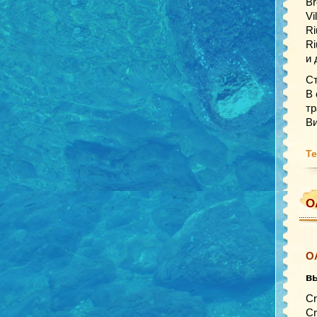
Br
Vi
Ri
Ri
и 
Ст
В 
тр
Ви
Те
О
О
в
Cr
Cr