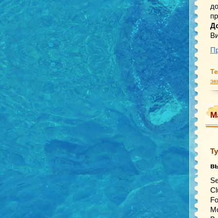
до
пр
Д
Ви
Пр
Те
эк
М
Т
в
Se
Cl
Fo
Mo