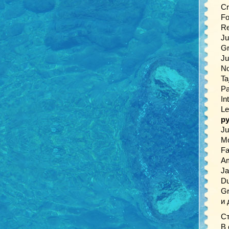
Cr
Fo
Re
Ju
Gr
Ju
No
Ta
Pa
In
Le
р
Ju
Mo
Fa
Am
Ja
Du
Gr
и 
Ст
В 