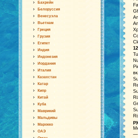
Бахрейн
Fa
Белоруссия
Gh
Венесуэла
Am
Вьетнам
Am
Xp
Греция
Co
Грузия
Cl
Египет
12
Индия
Tu
Индонезия
Nu
Иордания
Pi
Италия
в
Казахстан
Su
Катар
Re
Кипр
Su
Ri
Китай
Gr
Куба
Su
Маврикий
Ri
Мальдивы
р
Марокко
Me
ОАЭ