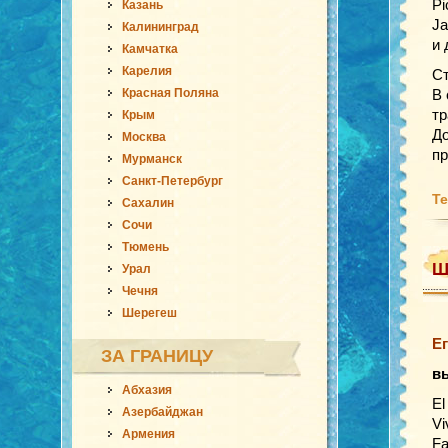
Pi
Казань
Ja
Калининград
и 
Камчатка
Карелия
Ст
Красная Поляна
В 
т
Крым
До
Москва
п
Мурманск
Санкт-Петербург
Те
Сахалин
Сочи
Тюмень
Ш
Урал
Чечня
Шерегеш
Е
ЗА ГРАНИЦУ
в
Абхазия
El
Азербайджан
Vi
Армения
Fa