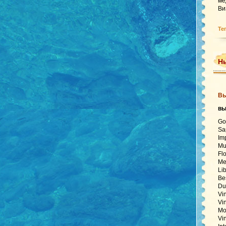
ме
Ви
Те
Нь
Вь
в
Go
Sa
Im
Mu
Fl
Me
Li
Be
Du
Vi
Vi
Mo
Vi