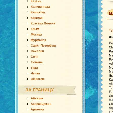
Казань
Калининград
Камчатка
М
Карелия
Красная Поляна
Крым
Ту
Москва
вы
Мурманск
Ka
Санкт-Петербург
Cl
Сахалин
Pr
Mi
Сочи
Po
Тюмень
Ad
Mo
Урал
Ma
Чечня
Gr
Шерегеш
Ka
Ak
Tu
ЗА ГРАНИЦУ
Fo
Gr
Абхазия
Ma
Азербайджан
Cl
Aq
Армения
Li