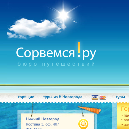
горящие
туры из Н.Новгорода
туры
Го
~ па
Нижний Новгород
~ ав
Костина 3, оф. 407
~ ав