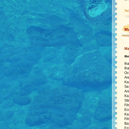
Те
Ма
Ма
в
Ih
Ih
Oc
Ar
Ka
Se
Ar
Ka
St
Fi
Ec
Ka
Fi
Ba
Er