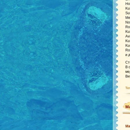
Ho
Ku
Su
Me
No
Ro
Ku
Av
Ku
Ku
Ro
и 
Ст
В 
ме
Ви
Те
Ма
Ма