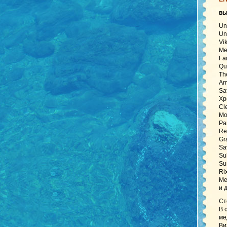
в
Un
Un
Vi
Me
Fa
Qu
Th
Am
Sa
Xp
Cl
Mo
Pa
Re
Gr
Sa
Su
Su
Ri
Me
и 
Ст
В 
ме
Ви