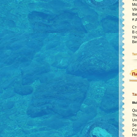
Mo
Vi
Ib
и 
Ст
В 
тр
Ви
Те
Па
Та
в
Qu
Th
Un
Se
Co
He