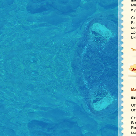
In
Mi
и 
Ст
В 
ме
До
Ви
Те
Эк
Ма
в
От
От
Ст
В 
Ro
(з