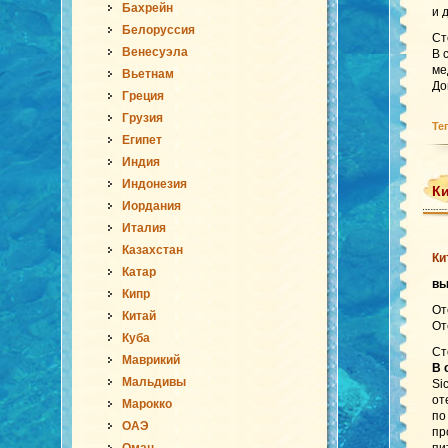
Бахрейн
и 
Белоруссия
Ст
Венесуэла
В 
ме
Вьетнам
До
Греция
Грузия
Те
Египет
Индия
Индонезия
Ки
Иордания
Италия
Казахстан
Ки
Катар
в
Кипр
От
Китай
От
Куба
Ст
Маврикий
В 
Мальдивы
Si
от
Марокко
по
ОАЭ
пр