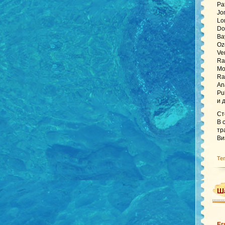
Pa
Jo
Lo
Do
Ba
Oz
Ve
Ra
Mo
Ra
An
Pu
и 
Ст
В 
тр
Ви
Те
Ша
Ег