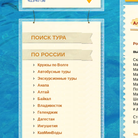
415-47-56
Ал
ПОИСК ТУРА
Ро
в
ПО РОССИИ
Ск
Ма
Круизы по Волге
Ма
Автобусные туры
Ма
Экскурсионные туры
Ма
Ма
Анапа
По
Алтай
Ма
Байкал
Ша
Ма
Владивосток
и 
Геленджик
Ст
Дагестан
В 
Ингушетия
КавМинВоды
Те