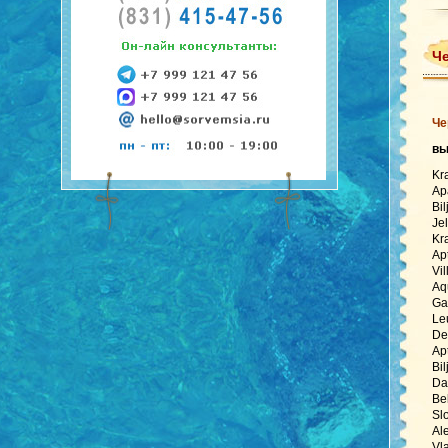
Че
Че
в
Kr
Ap
Bi
Je
Kr
Ap
Vi
Aq
Ga
Le
De
Ap
Bi
Da
Be
Sl
Al
Vl