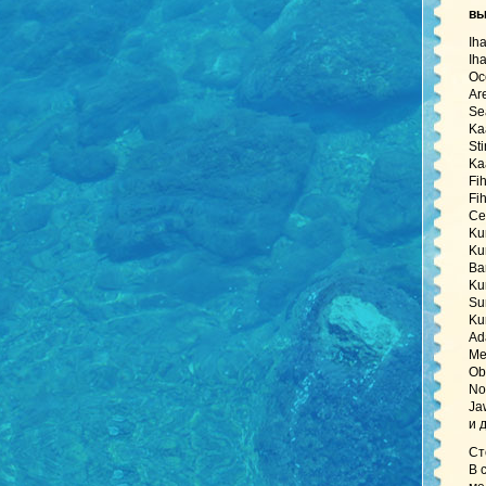
в
Ih
Ih
Oc
Ar
Se
Ka
St
Ka
Fi
Fi
Ce
Ku
Ku
Ba
Ku
Su
Ku
Ad
Me
Ob
No
Ja
и 
Ст
В 