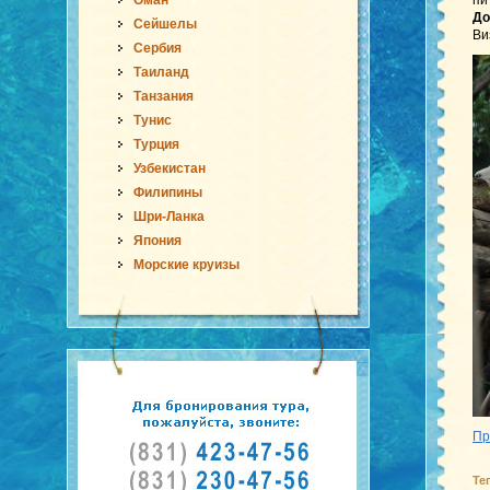
Оман
пи
До
Сейшелы
Ви
Сербия
Таиланд
Танзания
Тунис
Турция
Узбекистан
Филипины
Шри-Ланка
Япония
Морские круизы
Пр
Те