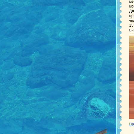
ме
мо
До
пр
че
15
Ви
Пр