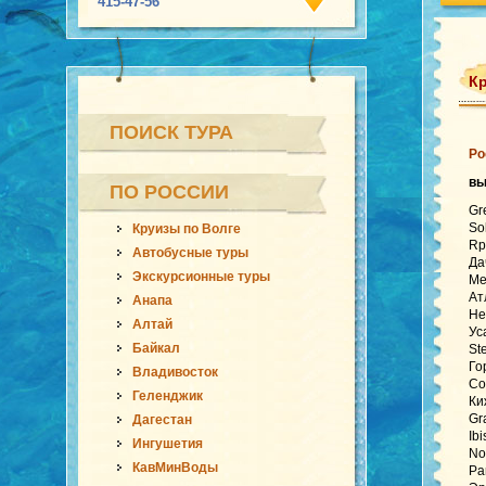
415-47-56
Кр
ПОИСК ТУРА
Ро
в
ПО РОССИИ
Gr
So
Круизы по Волге
Rp
Автобусные туры
Да
Экскурсионные туры
Ме
Ат
Анапа
Не
Алтай
Ус
Байкал
St
Го
Владивосток
Co
Геленджик
Ки
Gr
Дагестан
Ib
Ингушетия
No
КавМинВоды
Pa