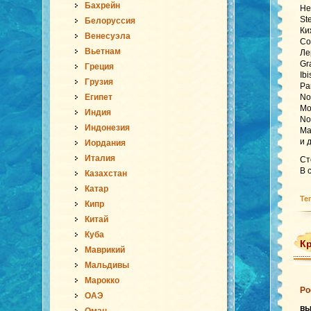
Бахрейн
Не
St
Белоруссия
Ки
Венесуэла
Co
Вьетнам
Ле
Gr
Греция
Ib
Грузия
Pa
Египет
No
Mo
Индия
No
Индонезия
Ma
и 
Иордания
Италия
Ст
В 
Казахстан
Катар
Те
Кипр
Китай
Куба
Кр
Маврикий
Мальдивы
Марокко
Ро
ОАЭ
в