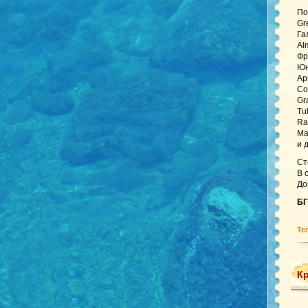
По
Gr
Га
Al
Фр
Юн
Ар
Co
Gr
Tu
Ra
Ma
и 
Ст
В 
До
БГ
Те
Кр