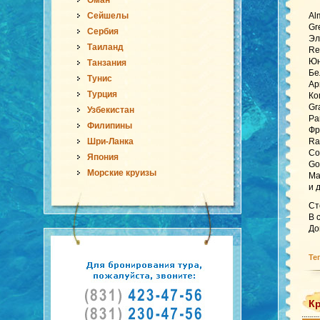
Оман
Сейшелы
Al
Gr
Сербия
Эл
Таиланд
Re
Юн
Танзания
Бе
Тунис
Ар
Турция
Ко
Gr
Узбекистан
Pa
Филипины
Фр
Шри-Ланка
Ra
Co
Япония
Go
Морские круизы
Ma
и 
Ст
В 
До
Те
Кр