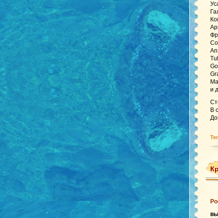
Ус
Га
Ко
Ар
Фр
Co
Ап
Tu
Go
Gr
Ma
и 
Ст
В 
До
Те
Кр
Ро
в