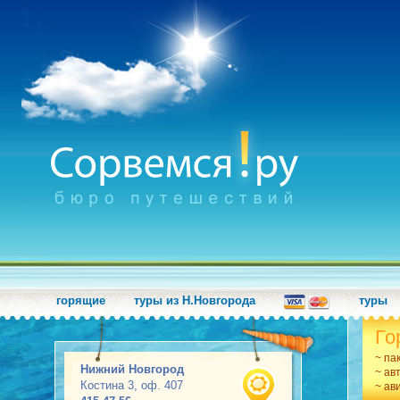
горящие
туры из Н.Новгорода
туры
Го
~ па
Нижний Новгород
~ ав
Костина 3, оф. 407
~ ав