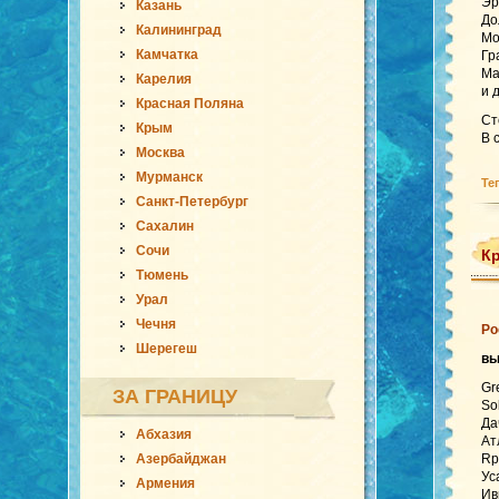
Эр
Казань
До
Калининград
Mo
Камчатка
Гр
Ma
Карелия
и 
Красная Поляна
Ст
Крым
В 
Москва
Мурманск
Те
Санкт-Петербург
Сахалин
Сочи
Кр
Тюмень
Урал
Чечня
Ро
Шерегеш
в
Gr
ЗА ГРАНИЦУ
So
Да
Абхазия
Ат
Азербайджан
Rp
Ус
Армения
Ив