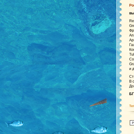
Ро
в
Re
Gr
Фр
Ап
Ар
Га
Ко
Tu
Co
Gr
и 
Ст
В 
До
БГ
Те
P