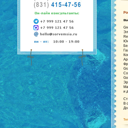
Ро
в
Gr
Эл
Re
Юн
Бе
Га
Ко
Ар
Фр
Gr
Co
Go
Эр
Ma
и 
Ст
В 
До
Те