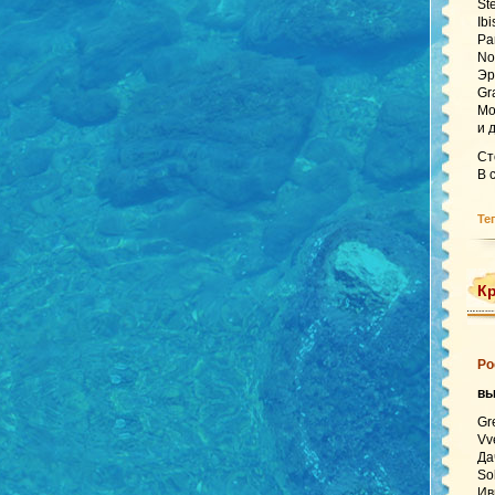
St
Ib
Pa
No
Эр
Gr
Mo
и 
Ст
В 
Те
Кр
Ро
вы
Gr
Vv
Да
So
Ив