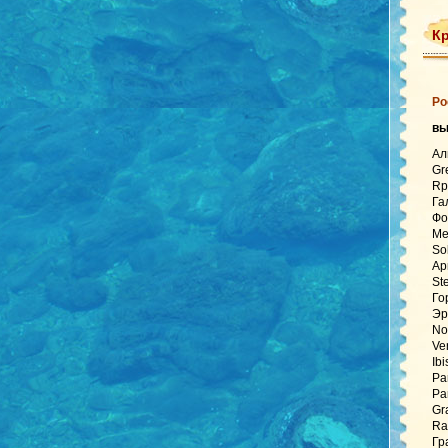
Кр
Ро
в
Ал
Gr
Rp
Га
Фо
Ме
So
Ар
St
Го
Эр
No
Ve
Ib
Pa
Pa
Gr
Ra
Гр