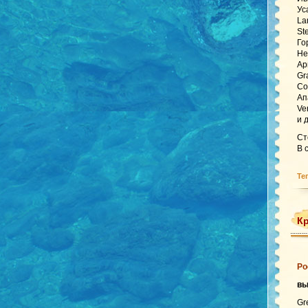
Ус
La
St
Го
Не
Ар
Gr
Co
Ап
Ve
и 
Ст
В 
Те
Кр
Ро
в
Gr