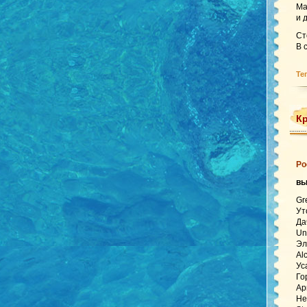
Ma
и 
Ст
В 
Те
Кр
Ро
в
Gr
Ут
Да
Un
Эл
Al
Ус
Го
Ар
Не