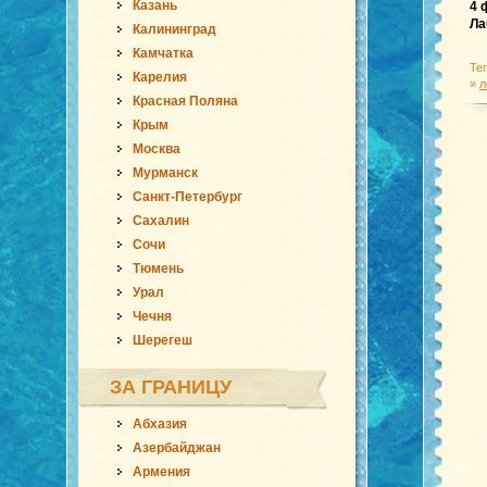
Казань
4 
Ла
Калининград
Камчатка
Те
Карелия
»
л
Красная Поляна
Крым
Москва
Мурманск
Санкт-Петербург
Сахалин
Сочи
Тюмень
Урал
Чечня
Шерегеш
ЗА ГРАНИЦУ
Абхазия
Азербайджан
Армения