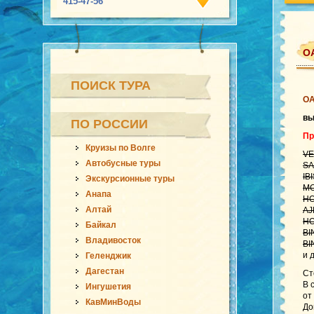
415-47-56
ОА
ПОИСК ТУРА
О
в
ПО РОССИИ
Пр
Круизы по Волге
VE
Автобусные туры
SA
IB
Экскурсионные туры
MO
Анапа
HO
Алтай
AJ
HO
Байкал
BI
Владивосток
BI
и 
Геленджик
Дагестан
Ст
В 
Ингушетия
от
КавМинВоды
До