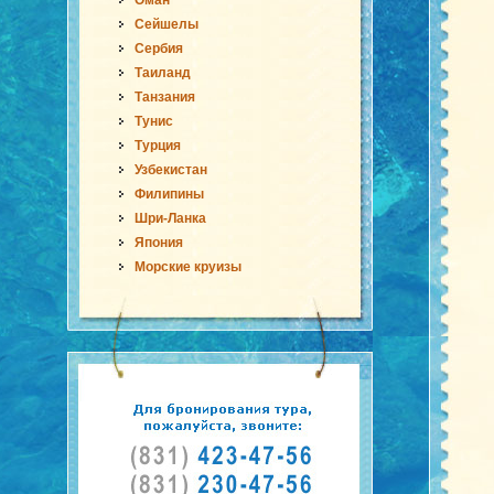
Оман
Сейшелы
Сербия
Таиланд
Танзания
Тунис
Турция
Узбекистан
Филипины
Шри-Ланка
Япония
Морские круизы