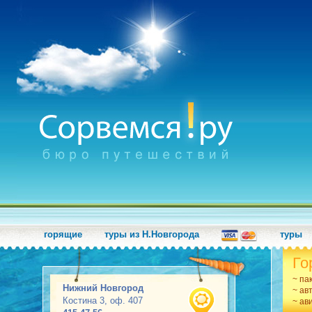
горящие
туры из Н.Новгорода
туры
Го
~ па
Нижний Новгород
~ ав
Костина 3, оф. 407
~ ав