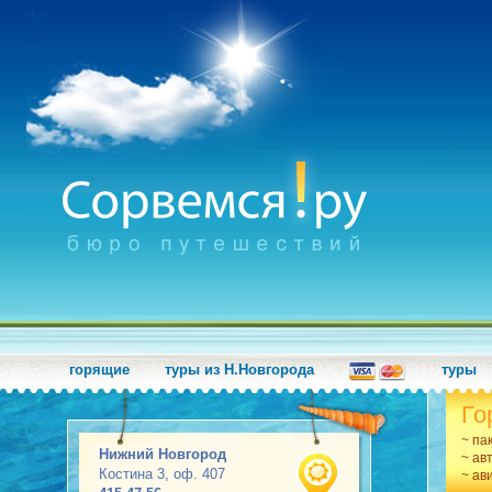
горящие
туры из Н.Новгорода
туры
Го
~ па
Нижний Новгород
~ ав
Костина 3, оф. 407
~ ав