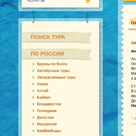
415-47-56
ОА
ПОИСК ТУРА
ОА
вы
ПО РОССИИ
Ac
Go
Круизы по Волге
Bi
Автобусные туры
Ma
Экскурсионные туры
и 
Анапа
Ст
Алтай
В 
ме
Байкал
До
Владивосток
На
Геленджик
Дагестан
»
л
Ингушетия
КавМинВоды