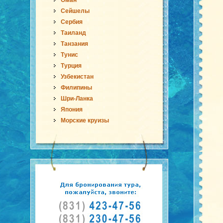
Оман
Сейшелы
Сербия
Таиланд
Танзания
Тунис
Турция
Узбекистан
Филипины
Шри-Ланка
Япония
Морские круизы