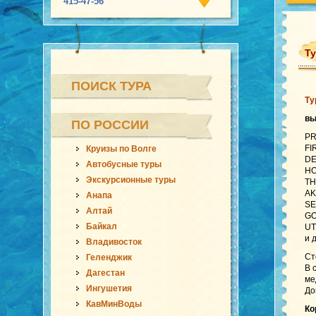
415-47-56
Ту
ПОИСК ТУРА
Ту
в
ПО РОССИИ
PR
FI
Круизы по Волге
DE
Автобусные туры
HO
Экскурсионные туры
TH
AK
Анапа
SE
Алтай
GO
Байкал
UT
и 
Владивосток
Ст
Геленджик
В 
Дагестан
ме
Ингушетия
До
КавМинВоды
Ко