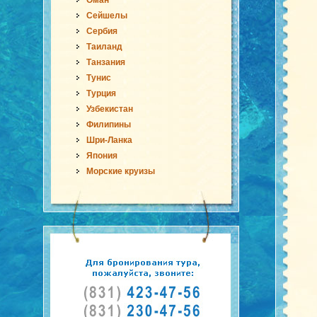
Оман
Сейшелы
Сербия
Таиланд
Танзания
Тунис
Турция
Узбекистан
Филипины
Шри-Ланка
Япония
Морские круизы