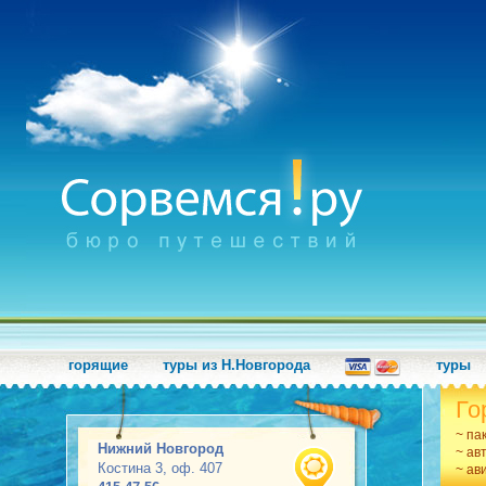
горящие
туры из Н.Новгорода
туры
Го
~ па
Нижний Новгород
~ ав
Костина 3, оф. 407
~ ав