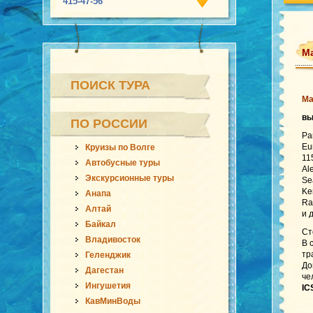
415-47-56
Ма
ПОИСК ТУРА
Ма
вы
ПО РОССИИ
Pa
Eu
Круизы по Волге
11
Автобусные туры
Al
Экскурсионные туры
Se
Ke
Анапа
Ra
Алтай
и 
Байкал
Ст
Владивосток
В 
тр
Геленджик
До
Дагестан
че
Ингушетия
IC
КавМинВоды