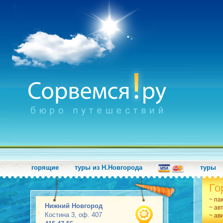
горящие
туры из Н.Новгорода
туры
Го
~ па
Нижний Новгород
~ ав
Костина 3, оф. 407
~ ав