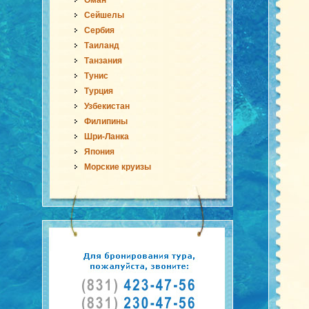
Оман
Сейшелы
Сербия
Таиланд
Танзания
Тунис
Турция
Узбекистан
Филипины
Шри-Ланка
Япония
Морские круизы