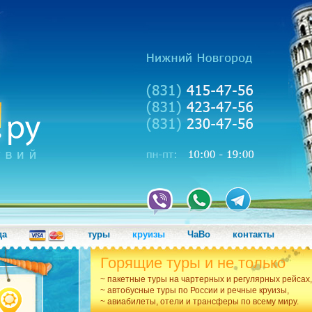
да
туры
круизы
ЧаВо
контакты
Горящие туры и не только
~ пакетные туры на чартерных и регулярных рейсах,
~ автобусные туры по России и речные круизы,
~ авиабилеты, отели и трансферы по всему миру.