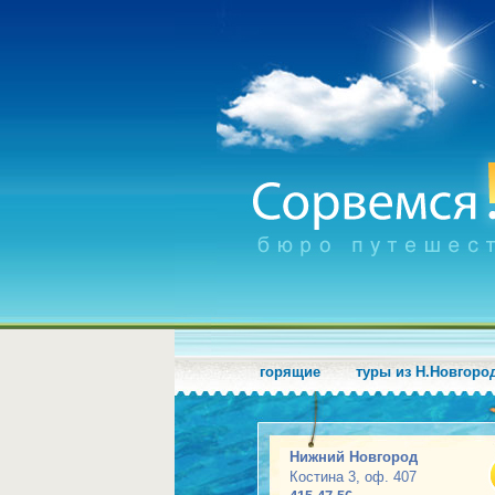
горящие
туры из Н.Новгоро
Нижний Новгород
Костина 3, оф. 407