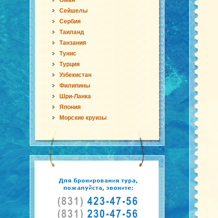
Оман
Сейшелы
Сербия
Таиланд
Танзания
Тунис
Турция
Узбекистан
Филипины
Шри-Ланка
Япония
Морские круизы