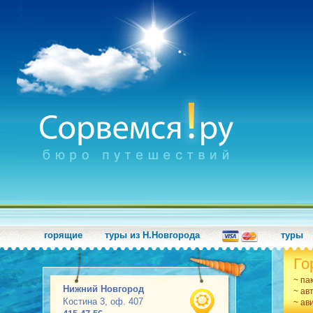
горящие
туры из Н.Новгорода
туры
Го
~ па
Нижний Новгород
~ ав
Костина 3, оф. 407
~ ав