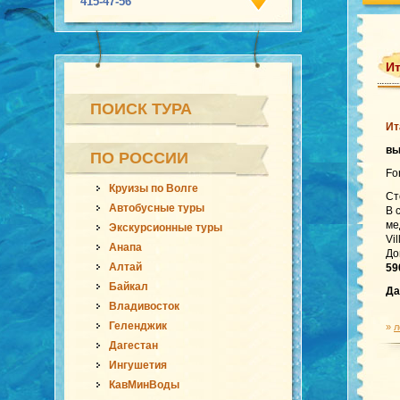
415-47-56
Ит
ПОИСК ТУРА
Ит
в
ПО РОССИИ
Fo
Круизы по Волге
Ст
Автобусные туры
В 
ме
Экскурсионные туры
Vi
Анапа
До
Алтай
59
Байкал
Да
Владивосток
Геленджик
»
л
Дагестан
Ингушетия
КавМинВоды