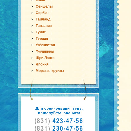
Оман
Сейшелы
Сербия
Таиланд
Танзания
Тунис
Турция
Узбекистан
Филипины
Шри-Ланка
Япония
Морские круизы