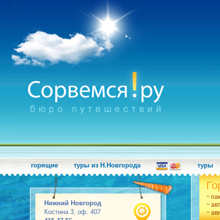
горящие
туры из Н.Новгорода
туры
Го
~ па
Нижний Новгород
~ ав
Костина 3, оф. 407
~ ав