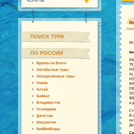
415-47-56
Ис
ПОИСК ТУРА
Ис
ПО РОССИИ
в
EM
Круизы по Волге
TE
HS
Автобусные туры
AL
Экскурсионные туры
HS
Анапа
IP
DE
Алтай
SO
Байкал
IB
Владивосток
и 
Геленджик
Ст
В 
Дагестан
пи
Ингушетия
До
КавМинВоды
Са