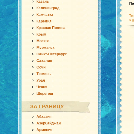
Казань
Пе
Калининград
Камчатка
Те
»
л
Карелия
Красная Поляна
Крым
Москва
Мурманск
Санкт-Петербург
Сахалин
Сочи
Тюмень
Урал
Чечня
Шерегеш
ЗА ГРАНИЦУ
Абхазия
Азербайджан
Армения