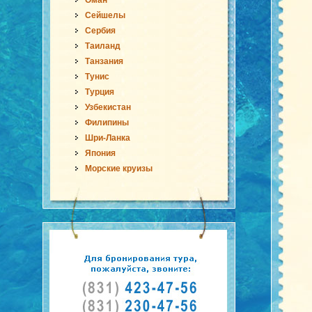
Оман
Сейшелы
Сербия
Таиланд
Танзания
Тунис
Турция
Узбекистан
Филипины
Шри-Ланка
Япония
Морские круизы