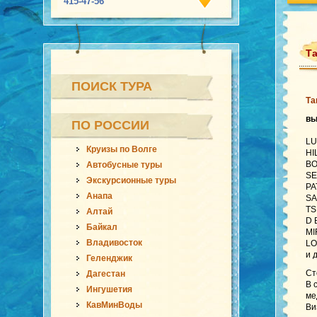
415-47-56
Та
ПОИСК ТУРА
Та
в
ПО РОССИИ
LU
Круизы по Волге
HI
BO
Автобусные туры
SE
Экскурсионные туры
PA
Анапа
SA
TS
Алтай
D 
Байкал
MI
Владивосток
LO
и 
Геленджик
Ст
Дагестан
В 
Ингушетия
ме
КавМинВоды
Ви