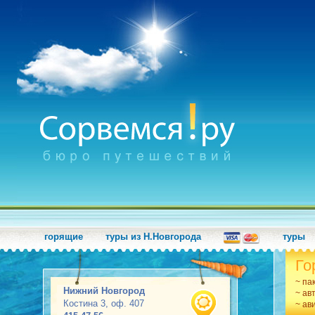
горящие
туры из Н.Новгорода
туры
Го
~ па
Нижний Новгород
~ ав
Костина 3, оф. 407
~ ав