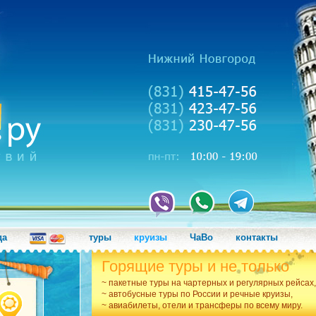
да
туры
круизы
ЧаВо
контакты
Горящие туры и не только
~ пакетные туры на чартерных и регулярных рейсах,
~ автобусные туры по России и речные круизы,
~ авиабилеты, отели и трансферы по всему миру.