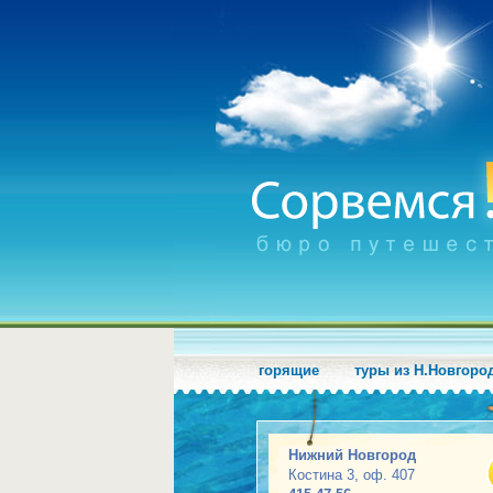
горящие
туры из Н.Новгоро
Нижний Новгород
Костина 3, оф. 407