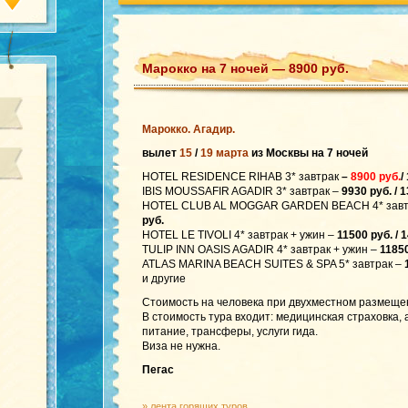
Марокко на 7 ночей — 8900 руб.
Марокко. Агадир.
вылет
15
/
19 марта
из Москвы на 7 ночей
HOTEL RESIDENCE RIHAB 3* завтрак
–
8900 руб.
/
IBIS MOUSSAFIR AGADIR 3* завтрак –
9930 руб. / 
HOTEL CLUB AL MOGGAR GARDEN BEACH 4* завтр
руб.
HOTEL LE TIVOLI 4* завтрак + ужин –
11500 руб. / 
TULIP INN OASIS AGADIR 4* завтрак + ужин –
11850
ATLAS MARINA BEACH SUITES & SPA 5* завтрак –
и другие
Стоимость на человека при двухместном размеще
В стоимость тура входит: медицинская страховка,
питание, трансферы, услуги гида.
Виза не нужна.
Пегас
»
лента горящих туров