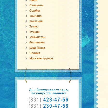
Оман
Сейшелы
Сербия
Таиланд
Танзания
Тунис
Турция
Узбекистан
Филипины
Шри-Ланка
Япония
Морские круизы