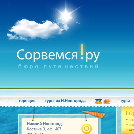
горящие
туры из Н.Новгорода
туры
Го
~ па
Нижний Новгород
~ ав
Костина 3, оф. 407
~ ав