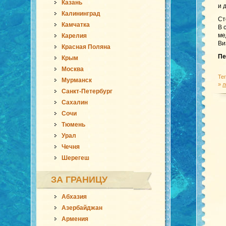
Казань
и 
Калининград
Ст
Камчатка
В 
ме
Карелия
Ви
Красная Поляна
Пе
Крым
Москва
Те
Мурманск
»
л
Санкт-Петербург
Сахалин
Сочи
Тюмень
Урал
Чечня
Шерегеш
ЗА ГРАНИЦУ
Абхазия
Азербайджан
Армения