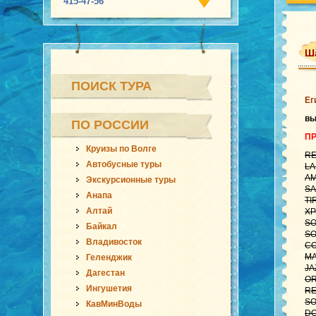
415-47-56
Ша
ПОИСК ТУРА
Ег
вы
ПО РОССИИ
П
Круизы по Волге
RE
Автобусные туры
LA
AM
Экскурсионные туры
SA
Анапа
TI
Алтай
XP
SO
Байкал
SO
Владивосток
CO
MA
Геленджик
JA
Дагестан
OR
Ингушетия
RE
SO
КавМинВоды
DO