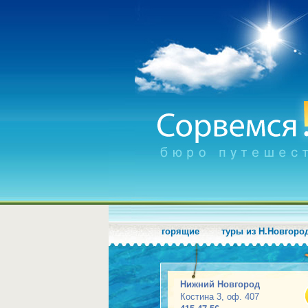
горящие
туры из Н.Новгоро
Нижний Новгород
Костина 3, оф. 407