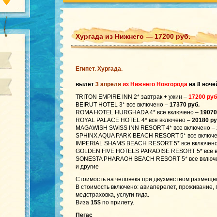
Хургада из Нижнего — 17200 руб.
Египет. Хургада.
вылет
3 апреля
из Нижнего Новгорода
на 8 ноче
TRITON EMPIRE INN 2* завтрак + ужин –
17200 руб
BEIRUT HOTEL 3* все включено –
17370 руб.
ROMA HOTEL HURGHADA 4* все включено –
19070
ROYAL PALACE HOTEL 4* все включено –
20180 ру
MAGAWISH SWISS INN RESORT 4* все включено –
SPHINX AQUA PARK BEACH RESORT 5* все включ
IMPERIAL SHAMS BEACH RESORT 5* все включен
GOLDEN FIVE HOTELS PARADISE RESORT 5* все 
SONESTA PHARAOH BEACH RESORT 5* все вклю
и другие
Стоимость на человека при двухместном размеще
В стоимость включено: авиаперелет, проживание,
медстраховка, услуги гида.
Виза
15$
по прилету.
Пегас