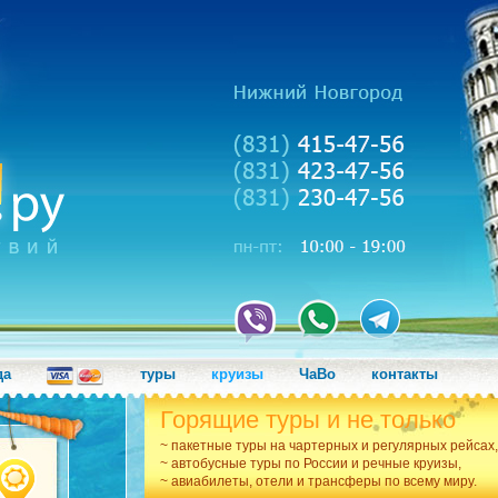
да
туры
круизы
ЧаВо
контакты
Горящие туры и не только
~ пакетные туры на чартерных и регулярных рейсах,
~ автобусные туры по России и речные круизы,
~ авиабилеты, отели и трансферы по всему миру.