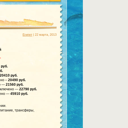
Египет
| 22 марта, 2013
й
.
 руб.
б.
20410 руб.
ено –
20490 руб.
о —
21560 руб.
включено —
22790 руб.
чено —
45910 руб.
нии.
 питание, трансферы,