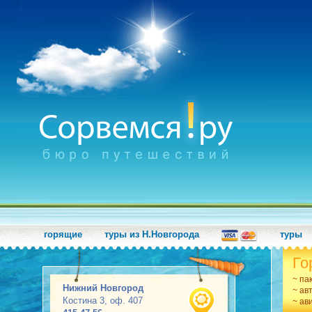
горящие
туры из Н.Новгорода
туры
Го
~ па
Нижний Новгород
~ ав
Костина 3, оф. 407
~ ав