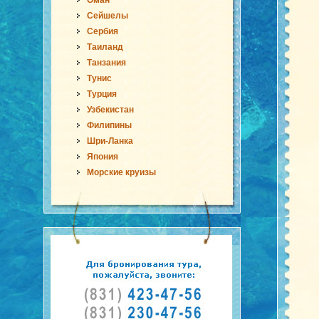
Оман
Сейшелы
Сербия
Таиланд
Танзания
Тунис
Турция
Узбекистан
Филипины
Шри-Ланка
Япония
Морские круизы