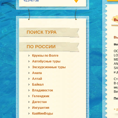
415-47-56
Вь
ПОИСК ТУРА
Вь
в
ПО РОССИИ
OC
LO
Круизы по Волге
ME
Автобусные туры
AN
Экскурсионные туры
SA
и 
Анапа
Алтай
Ст
В 
Байкал
ме
Владивосток
Ви
Геленджик
Пе
Дагестан
Ингушетия
»
л
КавМинВоды