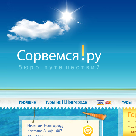
горящие
туры из Н.Новгорода
туры
Го
~ па
Нижний Новгород
~ ав
Костина 3, оф. 407
~ ав