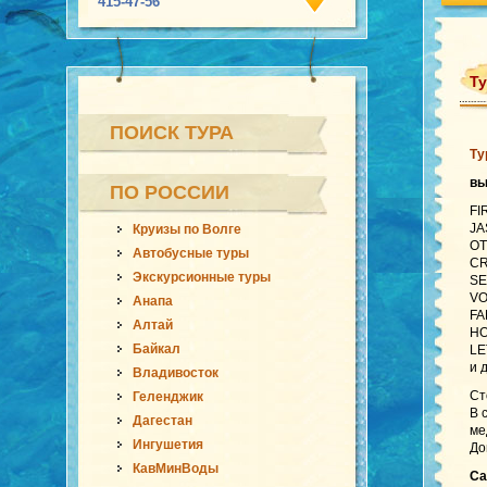
415-47-56
Ту
ПОИСК ТУРА
Ту
в
ПО РОССИИ
FI
JA
Круизы по Волге
OT
Автобусные туры
CR
Экскурсионные туры
SE
VO
Анапа
FA
Алтай
HO
Байкал
LE
и 
Владивосток
Ст
Геленджик
В 
Дагестан
ме
Ингушетия
До
КавМинВоды
Са