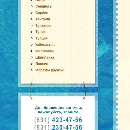
Оман
Сейшелы
Сербия
Таиланд
Танзания
Тунис
Турция
Узбекистан
Филипины
Шри-Ланка
Япония
Морские круизы