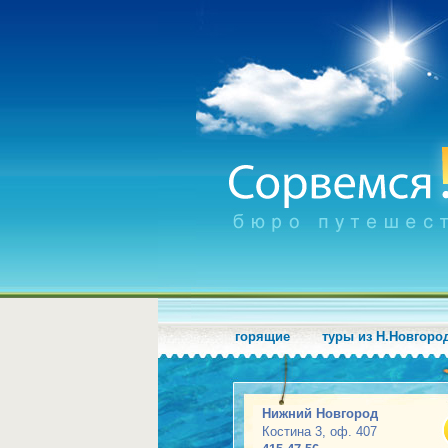
горящие
туры из Н.Новгоро
Нижний Новгород
Костина 3, оф. 407