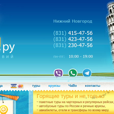
да
туры
круизы
ЧаВо
контакты
Горящие туры и не только
~ пакетные туры на чартерных и регулярных рейсах,
~ автобусные туры по России и речные круизы,
~ авиабилеты, отели и трансферы по всему миру.