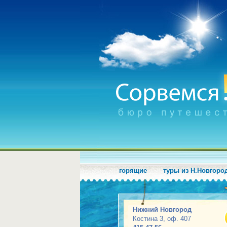
горящие
туры из Н.Новгоро
Нижний Новгород
Костина 3, оф. 407