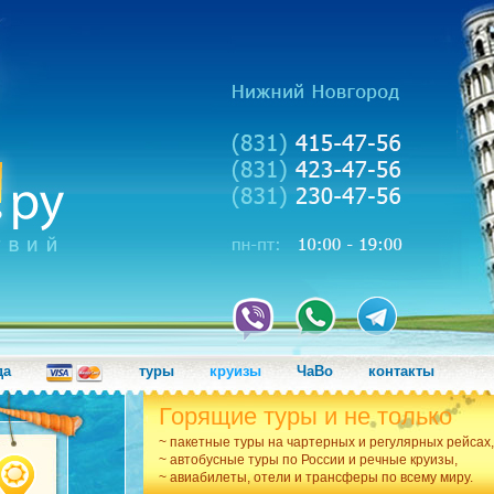
да
туры
круизы
ЧаВо
контакты
Горящие туры и не только
~ пакетные туры на чартерных и регулярных рейсах,
~ автобусные туры по России и речные круизы,
~ авиабилеты, отели и трансферы по всему миру.