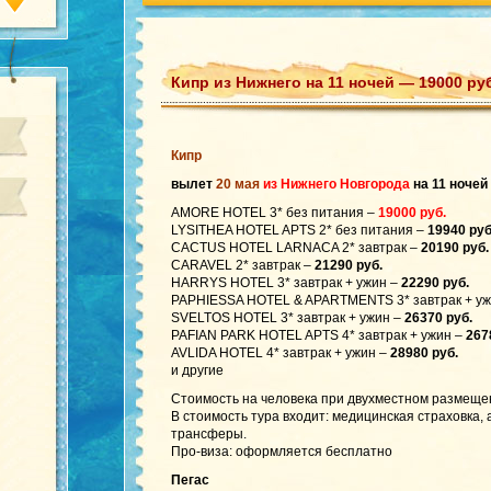
Кипр из Нижнего на 11 ночей — 19000 ру
Кипр
вылет
20 мая
из Нижнего Новгорода
на 11 ночей
AMORE HOTEL 3* без питания –
19000 руб.
LYSITHEA HOTEL APTS 2* без питания –
19940 руб
CACTUS HOTEL LARNACA 2* завтрак –
20190 руб.
CARAVEL 2* завтрак –
21290 руб.
HARRYS HOTEL 3* завтрак + ужин –
22290 руб.
PAPHIESSA HOTEL & APARTMENTS 3* завтрак + у
SVELTOS HOTEL 3* завтрак + ужин –
26370 руб.
PAFIAN PARK HOTEL APTS 4* завтрак + ужин –
267
AVLIDA HOTEL 4* завтрак + ужин –
28980 руб.
и другие
Стоимость на человека при двухместном размеще
В стоимость тура входит: медицинская страховка,
трансферы.
Про-виза: оформляется бесплатно
Пегас