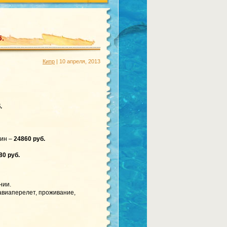
б.
Кипр
| 10 апреля, 2013
.
жин –
24860 руб.
80 руб.
нии.
 авиаперелет, проживание,