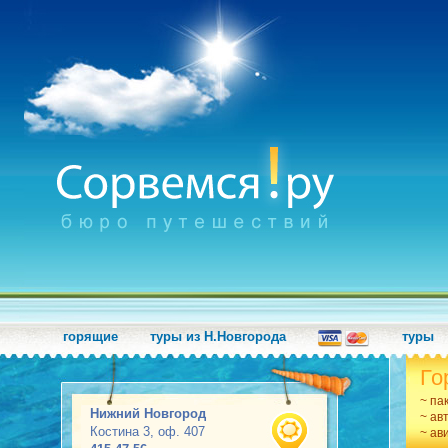
горящие
туры из Н.Новгорода
туры
Го
~ па
Нижний Новгород
~ ав
Костина 3, оф. 407
~ ав