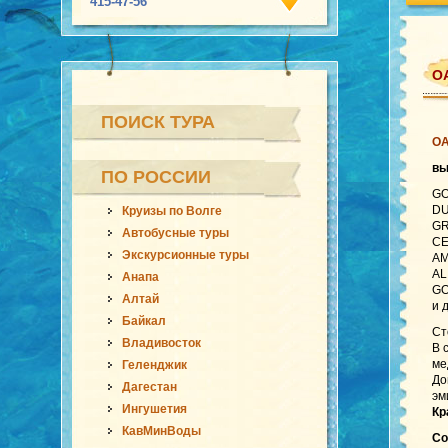
415-47-56
ОА
ПОИСК ТУРА
О
в
ПО РОССИИ
GO
DU
Круизы по Волге
GR
Автобусные туры
CE
Экскурсионные туры
AM
AL
Анапа
GO
Алтай
и 
Байкал
Ст
Владивосток
В 
ме
Геленджик
До
Дагестан
эм
Ингушетия
Кр
КавМинВоды
Co