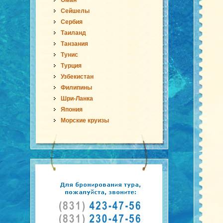
Оман
Сейшелы
Сербия
Таиланд
Танзания
Тунис
Турция
Узбекистан
Филипины
Шри-Ланка
Япония
Морские круизы