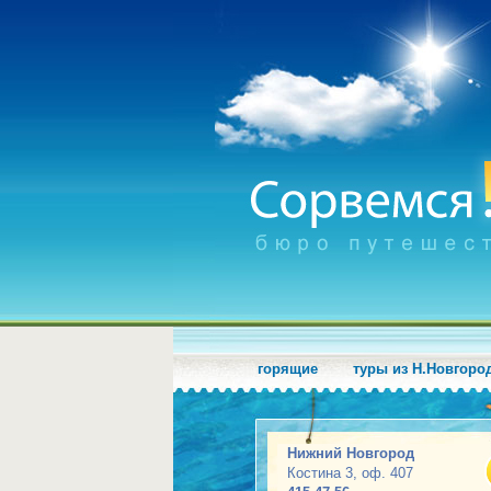
горящие
туры из Н.Новгоро
Нижний Новгород
Костина 3, оф. 407