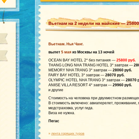
Вьетнам на 2 недели на майские — 25800
Вьетнам. Нья Чанг.
вылет
5 мая
из Москвы на 13 ночей
OCEAN BAY HOTEL 2* без питания —
25800 руб.
THANG LONG NHA TRANG HOTEL 3* завтрак —
28
MEMORY NHA TRANG 3* завтрак —
28060 руб.
FAIRY BAY HOTEL 3* завтрак —
28070 руб.
OLYMPIC HOTEL NHA TRANG 3* завтрак —
28070 р
ANIISE VILLA RESORT 4* завтрак —
29960 руб.
и другие
Стоимость на человека при двухместном размеще
В стоимость включено: авиаперелет, проживание,
медстраховка, услуг гида.
Виза не нужна.
Пегас
»
лента горящих туров