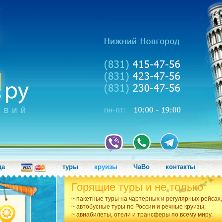
да
туры
круизы
ЧаВо
контакты
Горящие туры и не только
~ пакетные туры на чартерных и регулярных рейсах,
~ автобусные туры по России и речные круизы,
~ авиабилеты, отели и трансферы по всему миру.