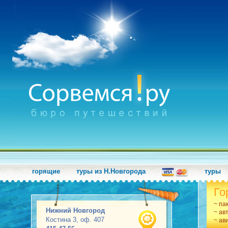
горящие
туры из Н.Новгорода
туры
Го
~ па
Нижний Новгород
~ ав
Костина 3, оф. 407
~ ав