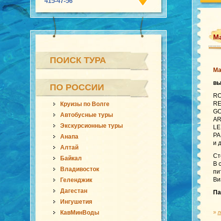
415-47-56
Ма
ПОИСК ТУРА
Ма
в
ПО РОССИИ
RO
RE
Круизы по Волге
GO
Автобусные туры
AR
Экскурсионные туры
LE
PA
Анапа
и 
Алтай
Ст
Байкал
В 
Владивосток
пи
Ви
Геленджик
Дагестан
Па
Ингушетия
КавМинВоды
»
л