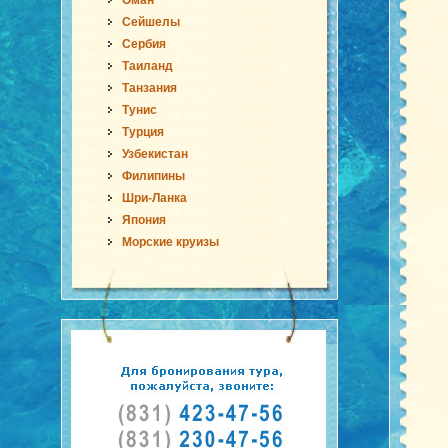
Оман
Сейшелы
Сербия
Таиланд
Танзания
Тунис
Турция
Узбекистан
Филипины
Шри-Ланка
Япония
Морские круизы