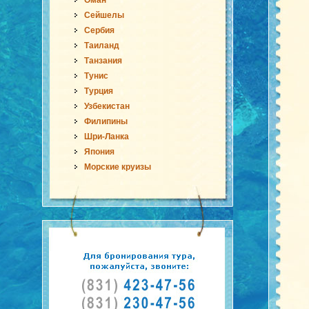
Оман
Сейшелы
Сербия
Таиланд
Танзания
Тунис
Турция
Узбекистан
Филипины
Шри-Ланка
Япония
Морские круизы