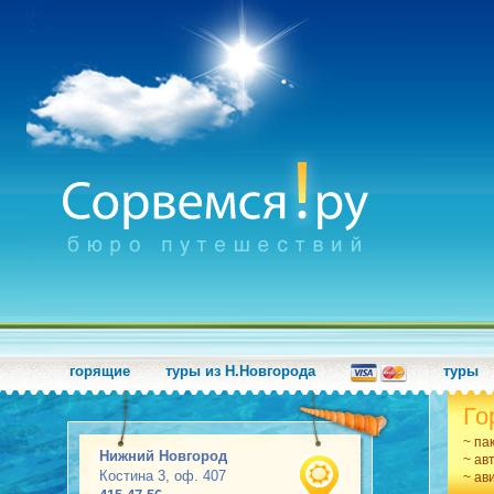
горящие
туры из Н.Новгорода
туры
Го
~ па
Нижний Новгород
~ ав
Костина 3, оф. 407
~ ав