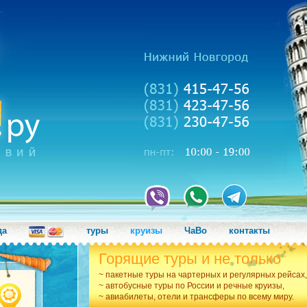
да
туры
круизы
ЧаВо
контакты
Горящие туры и не только
~ пакетные туры на чартерных и регулярных рейсах,
~ автобусные туры по России и речные круизы,
~ авиабилеты, отели и трансферы по всему миру.