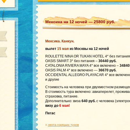
Мексика на 12 ночей — 25800 руб.
Мексика. Канкун.
вылет
15 мая
из Москвы на 12 ночей
ROULETTE NINA OR TUKAN HOTEL 4* без питания
OASIS SMART 3* без питания –
30440 руб.
CATALONIA RIVIERA MAYA 4* все включено –
34840
OASIS PALM 4* все включено —
36670 руб.
OCCIDENTAL ALLEGRO PLAYACAR 4* все включе
и другие
Стоимость на человека при двухместном размеще
В стоимость тура включено: авиаперелет, прожив
страховка, питание.
Дополнительно: виза
640 руб.
с человека (электр
визу до
6 мая!
Пегас
»
лента горящих туров