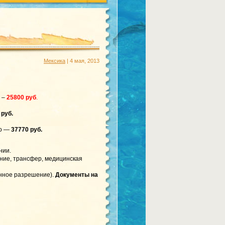
Мексика
| 4 мая, 2013
 –
25800 руб
.
 руб.
но —
37770 руб.
нии.
ание, трансфер, медицинская
онное разрешение).
Документы на