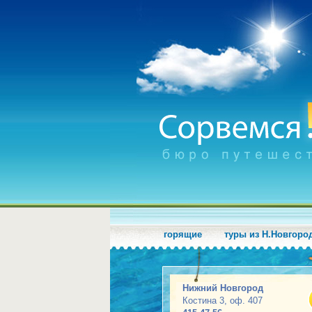
горящие
туры из Н.Новгоро
Нижний Новгород
Костина 3, оф. 407