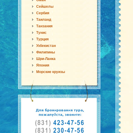
Оман
Сейшелы
Сербия
Таиланд
Танзания
Тунис
Турция
Узбекистан
Филипины
Шри-Ланка
Япония
Морские круизы