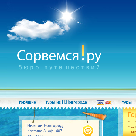
горящие
туры из Н.Новгорода
туры
Го
~ па
Нижний Новгород
~ ав
Костина 3, оф. 407
~ ав