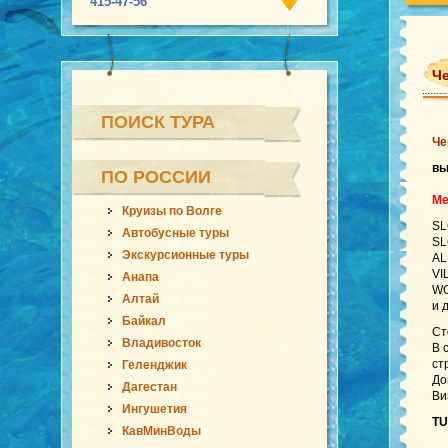
415-47-56
Че
ПОИСК ТУРА
Че
вы
ПО РОССИИ
Ме
Круизы по Волге
SL
Автобусные туры
SL
Экскурсионные туры
AL
VI
Анапа
WG
Алтай
и 
Байкал
Ст
Владивосток
В 
ст
Геленджик
До
Дагестан
Ви
Ингушетия
TU
КавМинВоды