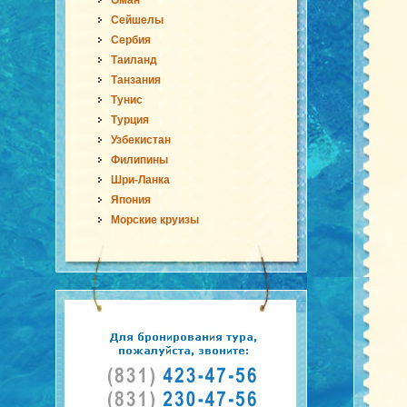
Оман
Сейшелы
Сербия
Таиланд
Танзания
Тунис
Турция
Узбекистан
Филипины
Шри-Ланка
Япония
Морские круизы