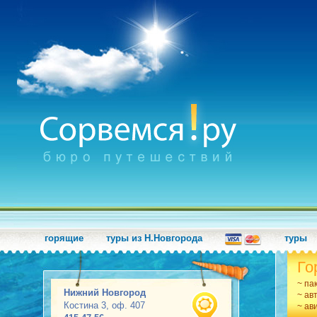
горящие
туры из Н.Новгорода
туры
Го
~ па
Нижний Новгород
~ ав
Костина 3, оф. 407
~ ав