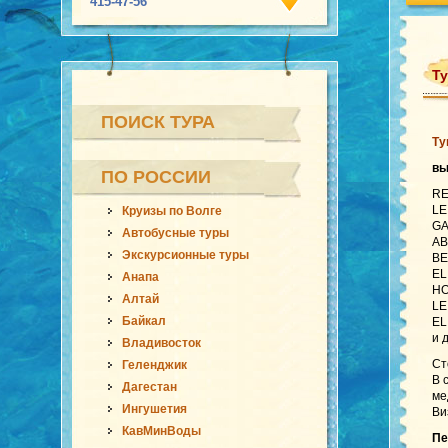
415-47-56
Ту
ПОИСК ТУРА
Ту
в
ПО РОССИИ
RE
LE
Круизы по Волге
GA
Автобусные туры
AB
Экскурсионные туры
BE
EL
Анапа
HO
Алтай
LE
Байкал
EL
и 
Владивосток
Ст
Геленджик
В 
Дагестан
ме
Ингушетия
Ви
КавМинВоды
Пе