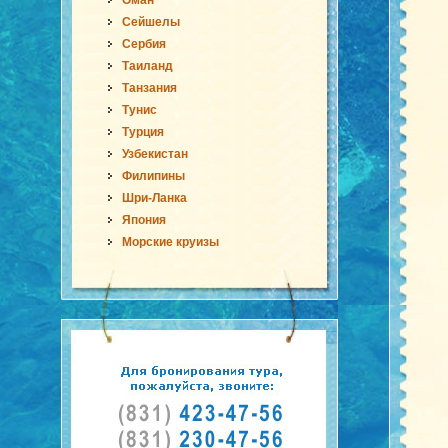
Оман
Сейшелы
Сербия
Таиланд
Танзания
Тунис
Турция
Узбекистан
Филипины
Шри-Ланка
Япония
Морские круизы