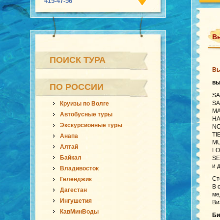
415-47-56
Вь
ПОИСК ТУРА
Вь
в
ПО РОССИИ
SA
SA
Круизы по Волге
MA
Автобусные туры
HA
Экскурсионные туры
NO
TI
Анапа
MU
Алтай
LO
Байкал
SE
и 
Владивосток
Ст
Геленджик
В 
Дагестан
ме
Ингушетия
Ви
КавМинВоды
Би