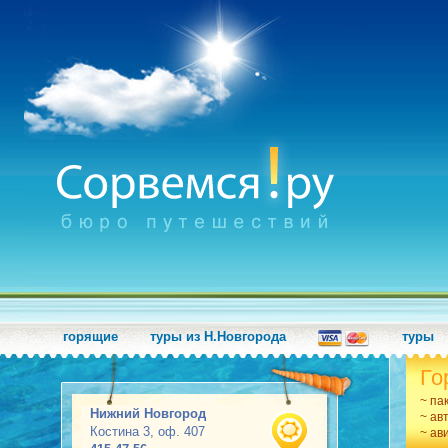
горящие
туры из Н.Новгорода
туры
Го
~ па
Нижний Новгород
~ ав
Костина 3, оф. 407
~ ав