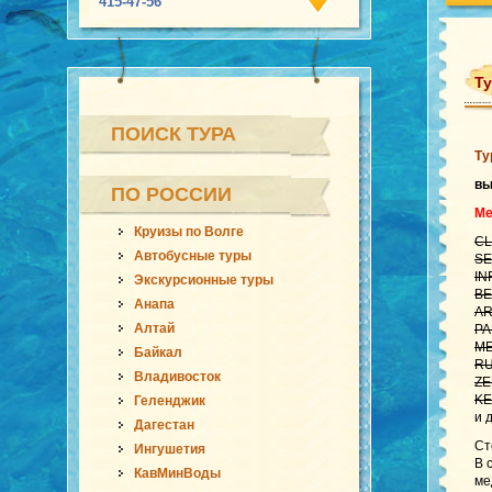
415-47-56
Ту
ПОИСК ТУРА
Ту
вы
ПО РОССИИ
Ме
Круизы по Волге
CL
Автобусные туры
SE
IN
Экскурсионные туры
BE
Анапа
AR
Алтай
PA
ME
Байкал
RU
Владивосток
ZE
KE
Геленджик
и 
Дагестан
Ст
Ингушетия
В 
КавМинВоды
ме