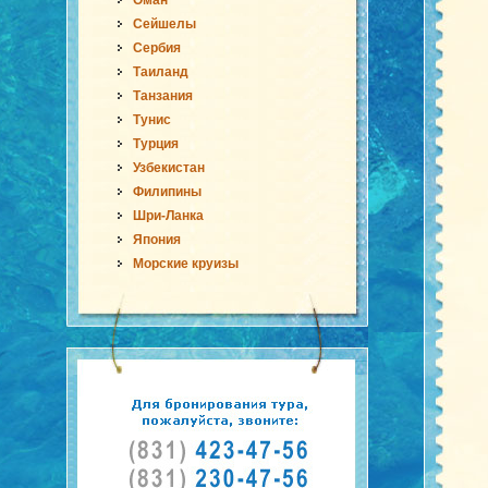
Оман
Сейшелы
Сербия
Таиланд
Танзания
Тунис
Турция
Узбекистан
Филипины
Шри-Ланка
Япония
Морские круизы