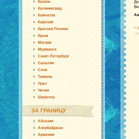
Казань
До
Ви
Калининград
Ан
Камчатка
Карелия
»
л
Красная Поляна
Крым
Москва
Мурманск
Санкт-Петербург
Сахалин
Сочи
Тюмень
Урал
Чечня
Шерегеш
ЗА ГРАНИЦУ
Абхазия
Азербайджан
Армения