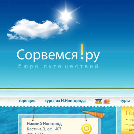
горящие
туры из Н.Новгорода
туры
Го
~ па
Нижний Новгород
~ ав
Костина 3, оф. 407
~ ав