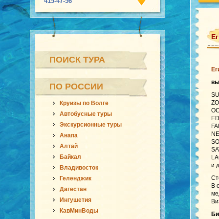
415-47-56
Ег
ПОИСК ТУРА
Ег
в
ПО РОССИИ
SU
ZO
Круизы по Волге
OC
Автобусные туры
ED
Экскурсионные туры
FA
NE
Анапа
SO
Алтай
SA
Байкал
LA
и 
Владивосток
Ст
Геленджик
В 
Дагестан
ме
Ингушетия
Ви
КавМинВоды
Би