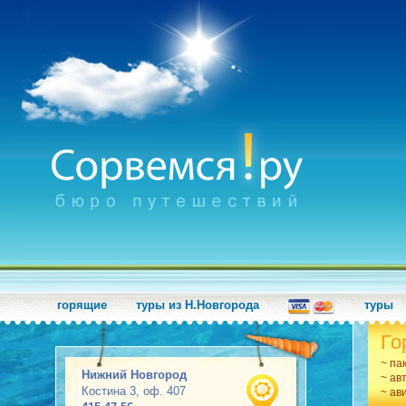
горящие
туры из Н.Новгорода
туры
Го
~ па
Нижний Новгород
~ ав
Костина 3, оф. 407
~ ав