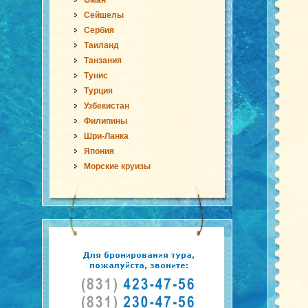
Оман
Сейшелы
Сербия
Таиланд
Танзания
Тунис
Турция
Узбекистан
Филипины
Шри-Ланка
Япония
Морские круизы