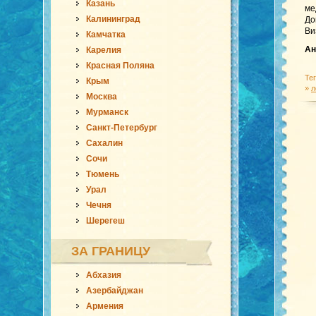
Казань
ме
Калининград
До
Ви
Камчатка
Ан
Карелия
Красная Поляна
Те
Крым
»
л
Москва
Мурманск
Санкт-Петербург
Сахалин
Сочи
Тюмень
Урал
Чечня
Шерегеш
ЗА ГРАНИЦУ
Абхазия
Азербайджан
Армения