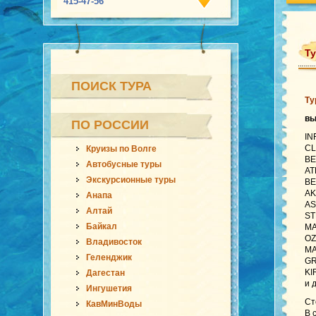
415-47-56
Ту
ПОИСК ТУРА
Ту
в
ПО РОССИИ
IN
CL
Круизы по Волге
BE
Автобусные туры
AT
Экскурсионные туры
BE
AK
Анапа
AS
Алтай
ST
Байкал
MA
OZ
Владивосток
MA
Геленджик
GR
KI
Дагестан
и 
Ингушетия
Ст
КавМинВоды
В 