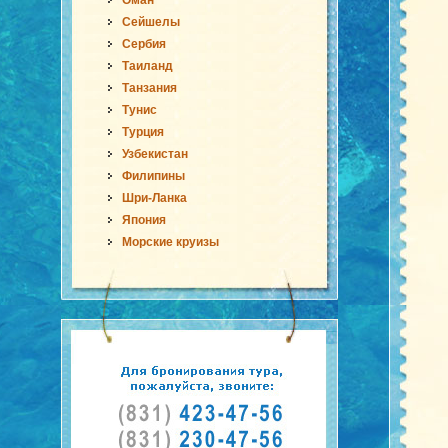
Оман
Сейшелы
Сербия
Таиланд
Танзания
Тунис
Турция
Узбекистан
Филипины
Шри-Ланка
Япония
Морские круизы