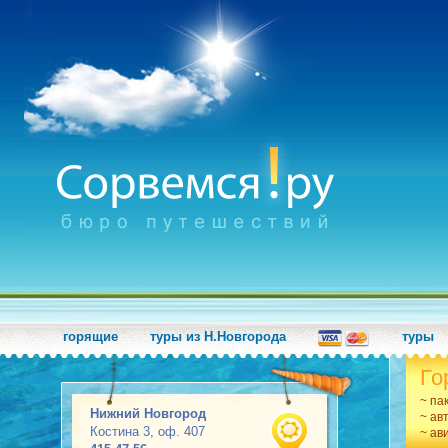
горящие
туры из Н.Новгорода
туры
Го
~ па
Нижний Новгород
~ ав
Костина 3, оф. 407
~ ав