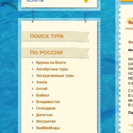
415-47-56
Хо
ПОИСК ТУРА
Хо
вы
ПО РОССИИ
RI
Круизы по Волге
DA
NI
Автобусные туры
HO
Экскурсионные туры
ME
Анапа
и 
Алтай
Ст
Байкал
В 
ме
Владивосток
В 
Геленджик
Па
Дагестан
Ингушетия
»
л
КавМинВоды