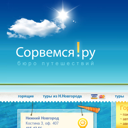
горящие
туры из Н.Новгорода
туры
Го
~ па
Нижний Новгород
~ ав
Костина 3, оф. 407
~ ав