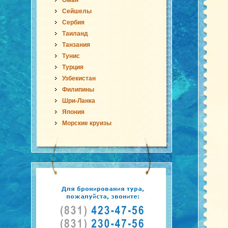
Оман
Сейшелы
Сербия
Таиланд
Танзания
Тунис
Турция
Узбекистан
Филипины
Шри-Ланка
Япония
Морские круизы