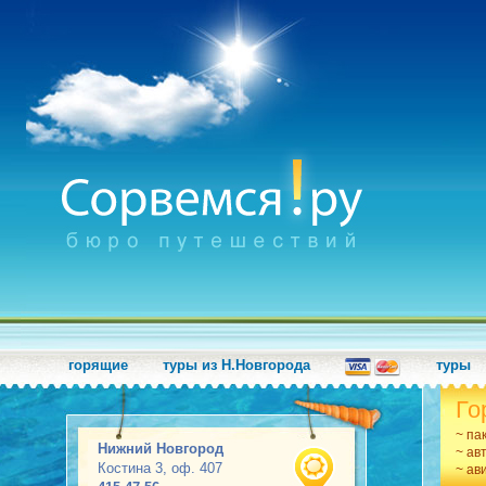
горящие
туры из Н.Новгорода
туры
Го
~ па
Нижний Новгород
~ ав
Костина 3, оф. 407
~ ав