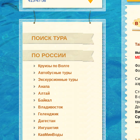
415-47-56
В 
ПОИСК ТУРА
Та
в
ПО РОССИИ
МЕ
Фо
Круизы по Волге
Фо
Автобусные туры
Си
Экскурсионные туры
аэ
Анапа
Ст
Алтай
В 
Байкал
тр
До
Владивосток
Ви
Геленджик
Ср
Дагестан
мо
…
Ингушетия
КавМинВоды
»
л