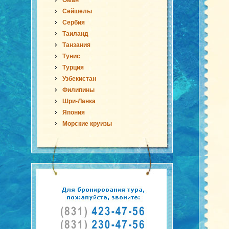
Оман
Сейшелы
Сербия
Таиланд
Танзания
Тунис
Турция
Узбекистан
Филипины
Шри-Ланка
Япония
Морские круизы