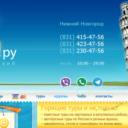
да
туры
круизы
ЧаВо
контакты
Горящие туры и не только
~ пакетные туры на чартерных и регулярных рейсах,
~ автобусные туры по России и речные круизы,
~ авиабилеты, отели и трансферы по всему миру.