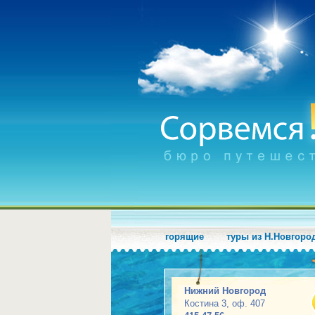
горящие
туры из Н.Новгоро
Нижний Новгород
Костина 3, оф. 407