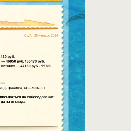
США
| 28 января, 2014
1410 руб.
я —
46950 руб. / 55470 руб.
 питания —
47160 руб. / 55380
нии.
медстраховка, страховка от
аписываться на собеседование
 даты отъезда.