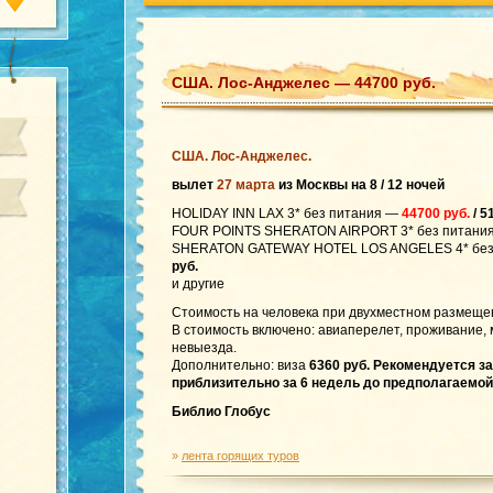
США. Лос-Анджелес — 44700 руб.
США. Лос-Анджелес.
вылет
27 марта
из Москвы на 8 / 12 ночей
HOLIDAY INN LAX 3* без питания —
44700 руб.
/ 5
FOUR POINTS SHERATON AIRPORT 3* без питани
SHERATON GATEWAY HOTEL LOS ANGELES 4* без
руб.
и другие
Стоимость на человека при двухместном размеще
В стоимость включено: авиаперелет, проживание, 
невыезда.
Дополнительно: виза
6360 руб. Рекомендуется з
приблизительно за 6 недель до предполагаемой
Библио Глобус
»
лента горящих туров