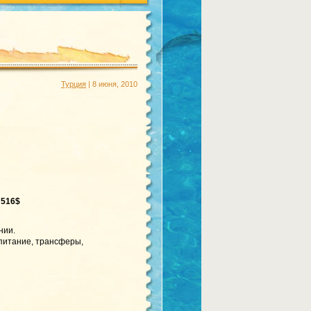
Турция
| 8 июня, 2010
—
516$
нии.
 питание, трансферы,