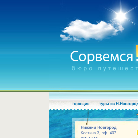
горящие
туры из Н.Новгоро
Нижний Новгород
Костина 3, оф. 407