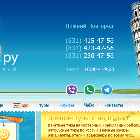
да
туры
круизы
ЧаВо
контакты
Горящие туры и не только
~ пакетные туры на чартерных и регулярных рейсах,
~ автобусные туры по России и речные круизы,
~ авиабилеты, отели и трансферы по всему миру.