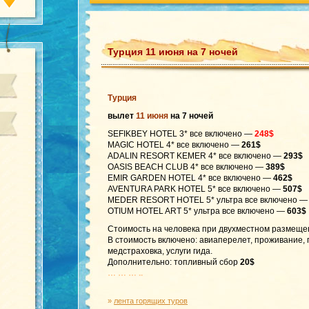
Турция 11 июня на 7 ночей
Турция
вылет
11 июня
на 7 ночей
SEFIKBEY HOTEL 3* все включено —
248$
MAGIC HOTEL 4* все включено —
261$
ADALIN RESORT KEMER 4* все включено —
293$
OASIS BEACH CLUB 4* все включено —
389$
EMIR GARDEN HOTEL 4* все включено —
462$
AVENTURA PARK HOTEL 5* все включено —
507$
MEDER RESORT HOTEL 5* ультра все включено 
OTIUM HOTEL ART 5* ультра все включено —
603$
Стоимость на человека при двухместном размеще
В стоимость включено: авиаперелет, проживание,
медстраховка, услуги гида.
Дополнительно: топливный сбор
20$
… … … ..
»
лента горящих туров