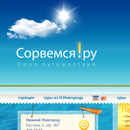
горящие
туры из Н.Новгорода
туры
Го
~ па
Нижний Новгород
~ ав
Костина 3, оф. 407
~ ав