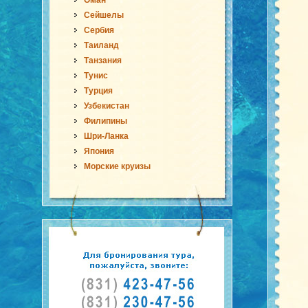
Оман
Сейшелы
Сербия
Таиланд
Танзания
Тунис
Турция
Узбекистан
Филипины
Шри-Ланка
Япония
Морские круизы