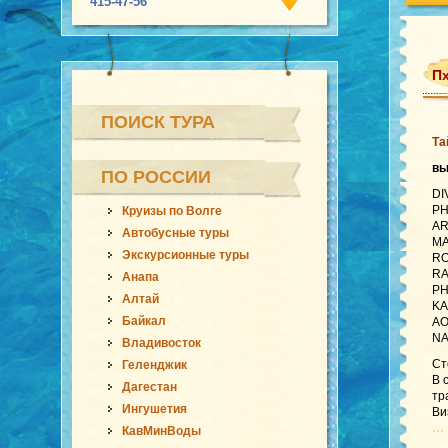
415-47-56
Пх
ПОИСК ТУРА
Та
вы
ПО РОССИИ
DI
PH
Круизы по Волге
AR
Автобусные туры
MA
Экскурсионные туры
RO
RA
Анапа
PH
Алтай
KA
Байкал
AO
NA
Владивосток
Ст
Геленджик
В 
Дагестан
тр
Ингушетия
Ви
… 
КавМинВоды