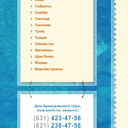
Оман
Сейшелы
Сербия
Таиланд
Танзания
Тунис
Турция
Узбекистан
Филипины
Шри-Ланка
Япония
Морские круизы