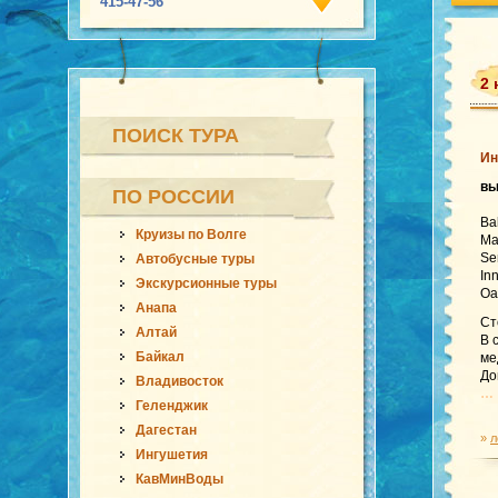
415-47-56
2 
ПОИСК ТУРА
Ин
в
ПО РОССИИ
Ba
Круизы по Волге
Ma
Se
Автобусные туры
In
Экскурсионные туры
Oa
Анапа
Ст
Алтай
В 
Байкал
ме
До
Владивосток
… 
Геленджик
Дагестан
»
л
Ингушетия
КавМинВоды