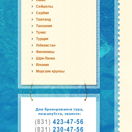
Оман
Сейшелы
Сербия
Таиланд
Танзания
Тунис
Турция
Узбекистан
Филипины
Шри-Ланка
Япония
Морские круизы