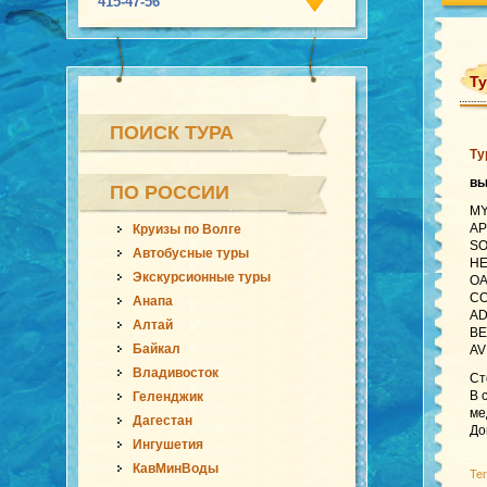
415-47-56
Ту
ПОИСК ТУРА
Ту
вы
ПО РОССИИ
MY
AP
Круизы по Волге
SO
Автобусные туры
HE
Экскурсионные туры
OA
CO
Анапа
AD
Алтай
BE
Байкал
AV
Владивосток
Ст
В 
Геленджик
ме
Дагестан
До
Ингушетия
КавМинВоды
Те