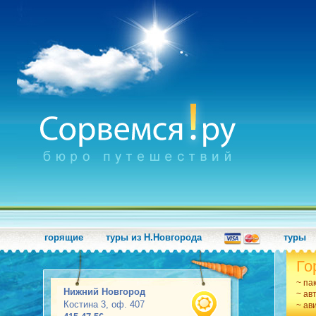
горящие
туры из Н.Новгорода
туры
Го
~ па
Нижний Новгород
~ ав
Костина 3, оф. 407
~ ав