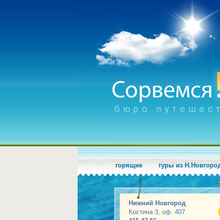
горящие
туры из Н.Новгоро
Нижний Новгород
Костина 3, оф. 407