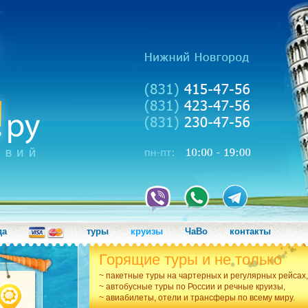
да
туры
круизы
ЧаВо
контакты
Горящие туры и не только
~ пакетные туры на чартерных и регулярных рейсах,
~ автобусные туры по России и речные круизы,
~ авиабилеты, отели и трансферы по всему миру.