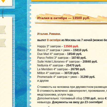
Италия в октябре — 13500 руб.
Италия. Римини.
вылет
8 октября
из Москвы на 7 ночей (можно б
Happy 3* завтрак –
13500 руб.
Bacco 2* завтрак + ужин –
15810 руб.
Due Mari 4* завтрак –
18540 руб.
Parco Fellini 3* завтрак –
18740 руб.
Suite Hotel Litoraneo 4* завтрак –
20840 руб.
Nettunia 4* завтрак –
25470 руб.
Le Meridien 4* завтрак –
26790 руб.
Milton 4* завтрак —
30720 руб.
Promenade 4* завтрак + ужин –
31290 руб.
и другие
Стоимость на человека при двухместном размеще
В стоимость включено: авиаперелет, проживание,
медстраховка, услуги гида.
Дополнительно: топливный сбор
1700 руб
., виза
4
невыезда.
Документы на визу до 23 сентября!