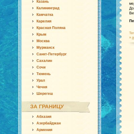
Казань
ме
Калининград
До
Ви
Камчатка
Пе
Карелия
Красная Поляна
Те
Крым
»
л
Москва
Мурманск
Санкт-Петербург
Сахалин
Сочи
Тюмень
Урал
Чечня
Шерегеш
ЗА ГРАНИЦУ
Абхазия
Азербайджан
Армения