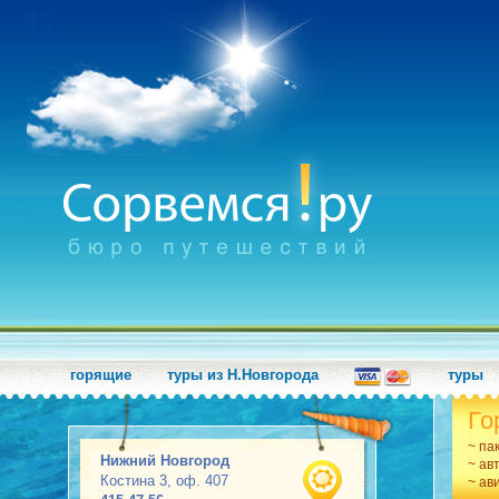
горящие
туры из Н.Новгорода
туры
Го
~ па
Нижний Новгород
~ ав
Костина 3, оф. 407
~ ав