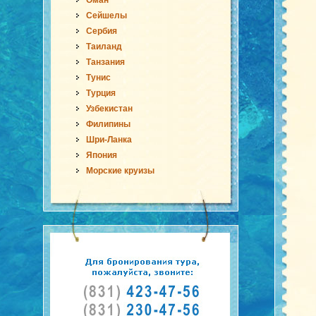
Оман
Сейшелы
Сербия
Таиланд
Танзания
Тунис
Турция
Узбекистан
Филипины
Шри-Ланка
Япония
Морские круизы