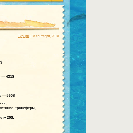
Турция
| 28 сентября, 2010
4$
но —
431$
но —
590$
нии.
 питание, трансферы,
лету
20$.