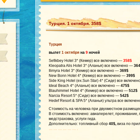
Турция. 1 октября. 358$
Турция
вылет
1 октября
на
9
ночей
Sefikbey Hotel 3* (Кемер) все включено —
358$
Kleopatra Alis Hotel 3* (Аланья) все включено —
36
Ilimyra Hotel 3* (Кемер) все включено —
369$
New Bonn Hotel 4* (Кемер) все включено —
399$
Side King Hotel (ex.Sun Star) 4* (Сиде) все включе
Ideal Beach 4* (Аланья) все включено —
475$
Blauhimmel Hotel 4* (Кемер) все включено —
512$
Narcia Resort 5* (Сиде) все включено —
542$
Hedef Resort & SPA 5* (Аланья) ультра все включе
Стоимость на человека при двухместном размеще
В стоимость включено: авиаперелет, проживание,
медстраховка, услуги гида.
Дополнительно: топливный сбор
40$,
виза по при
… … … … … … .