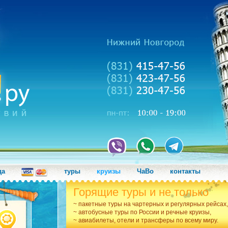
да
туры
круизы
ЧаВо
контакты
Горящие туры и не только
~ пакетные туры на чартерных и регулярных рейсах,
~ автобусные туры по России и речные круизы,
~ авиабилеты, отели и трансферы по всему миру.