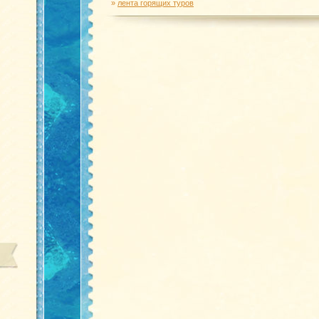
»
лента горящих туров