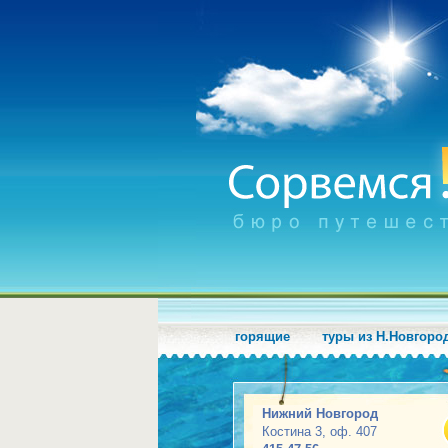
горящие
туры из Н.Новгоро
Нижний Новгород
Костина 3, оф. 407