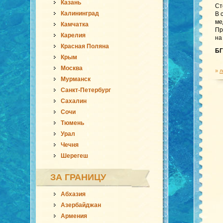
Казань
Ст
Калининград
В 
ме
Камчатка
Пр
Карелия
на
Красная Поляна
БГ
Крым
Москва
»
л
Мурманск
Санкт-Петербург
Сахалин
Сочи
Тюмень
Урал
Чечня
Шерегеш
ЗА ГРАНИЦУ
Абхазия
Азербайджан
Армения