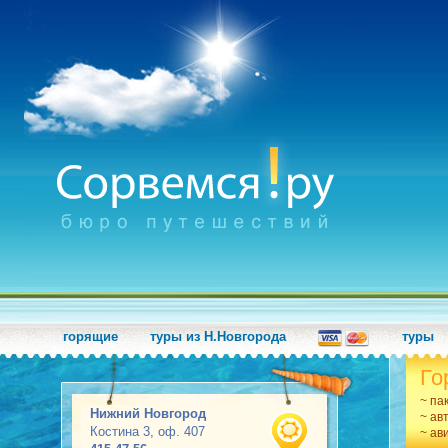
горящие
туры из Н.Новгорода
туры
Го
~ па
Нижний Новгород
~ ав
Костина 3, оф. 407
~ ав