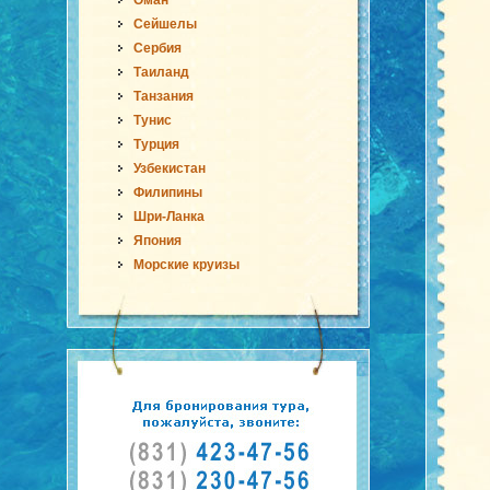
Оман
Сейшелы
Сербия
Таиланд
Танзания
Тунис
Турция
Узбекистан
Филипины
Шри-Ланка
Япония
Морские круизы