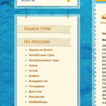
415-47-56
Ки
ПОИСК ТУРА
Ки
в
ПО РОССИИ
AR
AK
Круизы по Волге
CH
Автобусные туры
BA
Экскурсионные туры
PA
IR
Анапа
MA
Алтай
BA
Байкал
NA
PO
Владивосток
TS
Геленджик
HA
AR
Дагестан
BA
Ингушетия
TH
КавМинВоды
и 