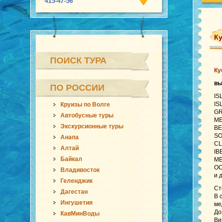
415-47-56
Ку
ПОИСК ТУРА
Ку
вы
ПО РОССИИ
IS
IS
Круизы по Волге
GR
Автобусные туры
ME
Экскурсионные туры
BE
SO
Анапа
CL
Алтай
IB
Байкал
ME
OC
Владивосток
и 
Геленджик
Ст
Дагестан
В 
Ингушетия
ме
До
КавМинВоды
Ви