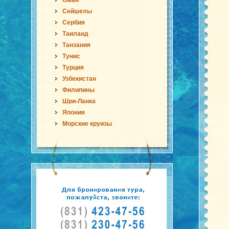
Оман
Сейшелы
Сербия
Таиланд
Танзания
Тунис
Турция
Узбекистан
Филипины
Шри-Ланка
Япония
Морские круизы