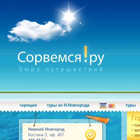
горящие
туры из Н.Новгорода
туры
Го
~ па
Нижний Новгород
~ ав
Костина 3, оф. 407
~ ав