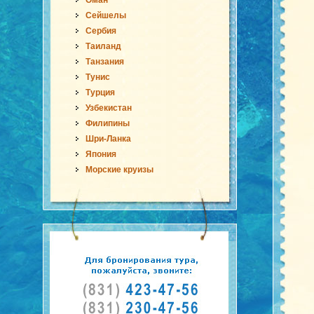
Оман
Сейшелы
Сербия
Таиланд
Танзания
Тунис
Турция
Узбекистан
Филипины
Шри-Ланка
Япония
Морские круизы