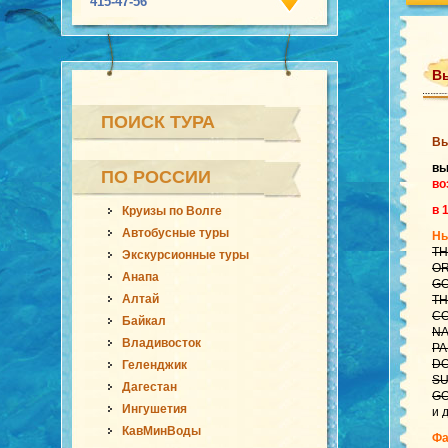
415-47-56
Вь
ПОИСК ТУРА
Вь
вы
ПО РОССИИ
во
в 
Круизы по Волге
Автобусные туры
Нь
TH
Экскурсионные туры
OR
Анапа
GO
Алтай
TH
CO
Байкал
NA
Владивосток
PA
DO
Геленджик
SU
Дагестан
GO
Ингушетия
и 
КавМинВоды
Фа