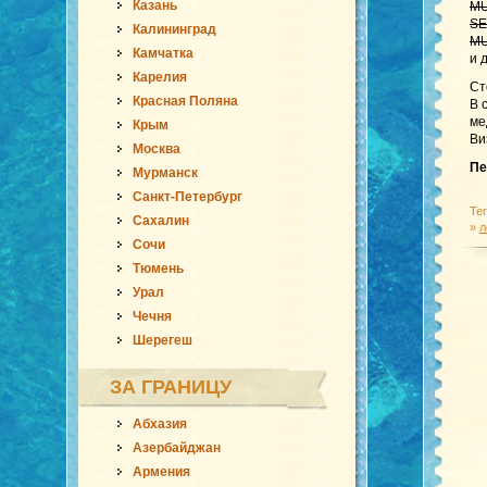
Казань
MU
SE
Калининград
MU
Камчатка
и 
Карелия
Ст
Красная Поляна
В 
ме
Крым
Ви
Москва
Пе
Мурманск
Санкт-Петербург
Те
Сахалин
»
л
Сочи
Тюмень
Урал
Чечня
Шерегеш
ЗА ГРАНИЦУ
Абхазия
Азербайджан
Армения