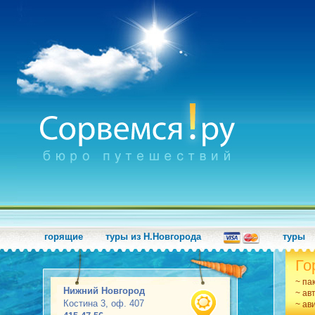
горящие
туры из Н.Новгорода
туры
Го
~ па
Нижний Новгород
~ ав
Костина 3, оф. 407
~ ав