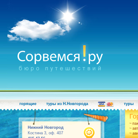
горящие
туры из Н.Новгорода
туры
Го
~ па
Нижний Новгород
~ ав
Костина 3, оф. 407
~ ав