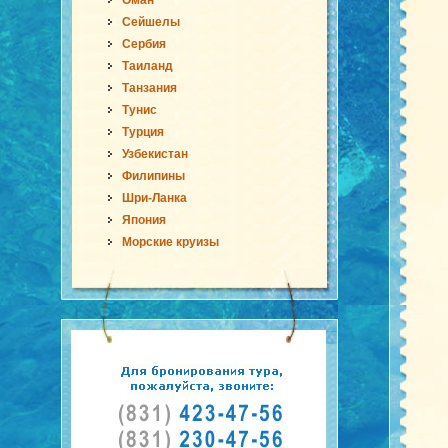
Оман
Сейшелы
Сербия
Таиланд
Танзания
Тунис
Турция
Узбекистан
Филипины
Шри-Ланка
Япония
Морские круизы