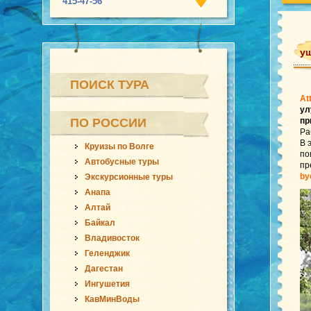
415-47-56
уш
ПОИСК ТУРА
At
ул
ПО РОССИИ
пр
Ра
В 
Круизы по Волге
по
Автобусные туры
пр
by
Экскурсионные туры
Анапа
Алтай
Байкал
Владивосток
Геленджик
Дагестан
Ингушетия
КавМинВоды