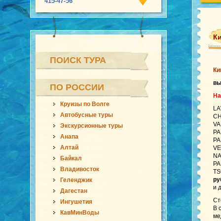
415-47-56
Ки
ПОИСК ТУРА
Ки
в
ПО РОССИИ
На
Круизы по Волге
LA
Автобусные туры
CH
VA
Экскурсионные туры
PA
Анапа
PA
Алтай
VE
NA
Байкал
PA
Владивосток
TS
ру
Геленджик
и 
Дагестан
Ст
Ингушетия
В 
КавМинВоды
ме