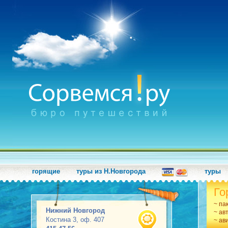
горящие
туры из Н.Новгорода
туры
Го
~ па
Нижний Новгород
~ ав
Костина 3, оф. 407
~ ав