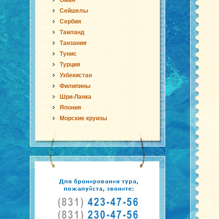
Оман
Сейшелы
Сербия
Таиланд
Танзания
Тунис
Турция
Узбекистан
Филипины
Шри-Ланка
Япония
Морские круизы