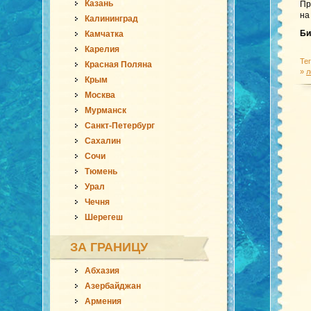
Казань
Пр
на
Калининград
Би
Камчатка
Карелия
Те
Красная Поляна
»
л
Крым
Москва
Мурманск
Санкт-Петербург
Сахалин
Сочи
Тюмень
Урал
Чечня
Шерегеш
ЗА ГРАНИЦУ
Абхазия
Азербайджан
Армения