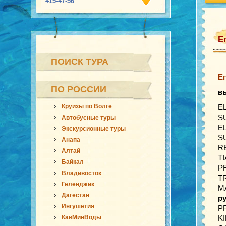
415-47-56
Е
ПОИСК ТУРА
Ег
ПО РОССИИ
в
Круизы по Волге
E
S
Автобусные туры
E
Экскурсионные туры
S
Анапа
R
Алтай
T
Байкал
P
Владивосток
T
Геленджик
M
Дагестан
ру
Ингушетия
P
КавМинВоды
K