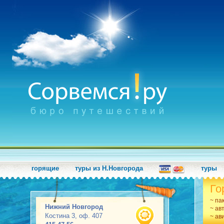
горящие
туры из Н.Новгорода
туры
Го
~ па
Нижний Новгород
~ ав
Костина 3, оф. 407
~ ав