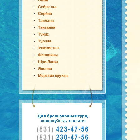
Оман
Сейшелы
Сербия
Таиланд
Танзания
Тунис
Турция
Узбекистан
Филипины
Шри-Ланка
Япония
Морские круизы