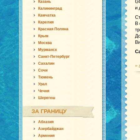
G
Казань
и 
Калининград
Камчатка
Ст
Карелия
В 
Красная Поляна
тр
До
Крым
В
Москва
Мурманск
С
Санкт-Петербург
Сахалин
»
Сочи
Тюмень
Урал
Чечня
Шерегеш
ЗА ГРАНИЦУ
Абхазия
Азербайджан
Армения