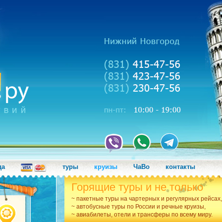
да
туры
круизы
ЧаВо
контакты
Горящие туры и не только
~ пакетные туры на чартерных и регулярных рейсах,
~ автобусные туры по России и речные круизы,
~ авиабилеты, отели и трансферы по всему миру.