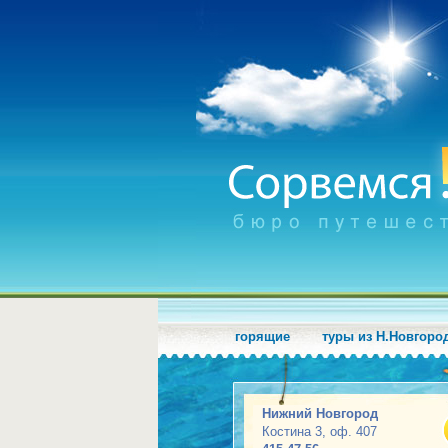
горящие
туры из Н.Новгоро
Нижний Новгород
Костина 3, оф. 407