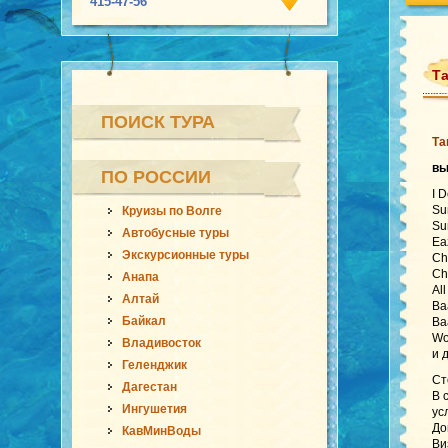
415-47-56
Та
ПОИСК ТУРА
Та
в
ПО РОССИИ
I 
Su
Круизы по Волге
Su
Автобусные туры
Ea
Экскурсионные туры
Ch
Ch
Анапа
Al
Алтай
Ba
Байкал
Ba
Wo
Владивосток
и 
Геленджик
Ст
Дагестан
В 
Ингушетия
ус
До
КавМинВоды
Ви