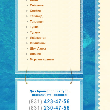
Оман
Сейшелы
Сербия
Таиланд
Танзания
Тунис
Турция
Узбекистан
Филипины
Шри-Ланка
Япония
Морские круизы