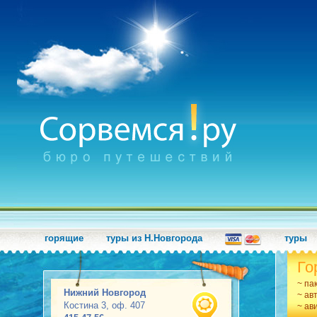
горящие
туры из Н.Новгорода
туры
Го
~ па
Нижний Новгород
~ ав
Костина 3, оф. 407
~ ав