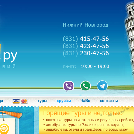
да
туры
круизы
ЧаВо
контакты
Горящие туры и не только
~ пакетные туры на чартерных и регулярных рейсах,
~ автобусные туры по России и речные круизы,
~ авиабилеты, отели и трансферы по всему миру.