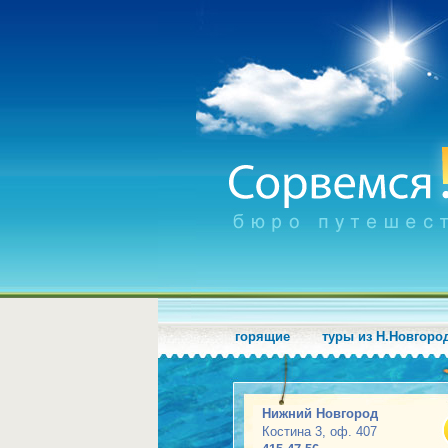
горящие
туры из Н.Новгоро
Нижний Новгород
Костина 3, оф. 407