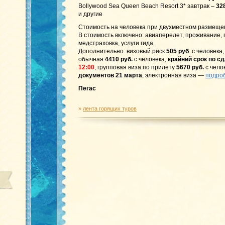
Bollywood Sea Queen Beach Resort 3* завтрак –
32
и другие
Стоимость на человека при двухместном размеще
В стоимость включено: авиаперелет, проживание,
медстраховка, услуги гида.
Дополнительно: визовый риск
505 руб
. с человека
обычная
4410 руб.
с человека,
крайний срок по с
12:00
, групповая виза по прилету
5670 руб.
с чело
документов 21 марта
, электронная виза —
подроб
Пегас
»
лента горящих туров