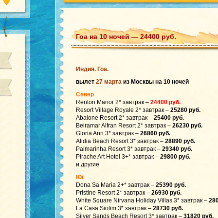
Гоа на 10 ночей — 24400 руб.
Индия. Гоа.
вылет
27 марта
из Москвы на 10 ночей
Север
Renton Manor 2* завтрак –
24400 руб.
Resort Village Royale 2* завтрак –
25280 руб.
Abalone Resort 2* завтрак –
25400 руб.
Beiramar Alfran Resort 2* завтрак –
26230 руб.
Gloria Ann 3* завтрак –
26860 руб.
Alidia Beach Resort 3* завтрак –
28890 руб.
Palmarinha Resort 3* завтрак –
29340 руб.
Pirache Art Hotel 3+* завтрак –
29800 руб.
и другие
Юг
Dona Sa Maria 2+* завтрак –
25390 руб.
Pristine Resort 2* завтрак –
26930 руб.
White Square Nirvana Holiday Villas 3* завтрак –
280
La Casa Siolim 3* завтрак –
28730 руб.
Silver Sands Beach Resort 3* завтрак –
31820 руб.